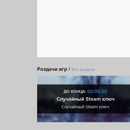
От третьего лица
Хоррор
Насилие
Юмо
Шутер от третьего лица
Игра против ИИ
St
Раздачи игр /
Все раздачи
:19
02:05:19
ДО КОНЦА:
 + VIP
Случайный Steam ключ
+ VIP
Случайный Steam ключ