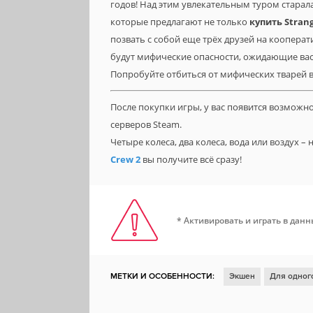
годов! Над этим увлекательным туром старала
которые предлагают не только
купить
Stran
позвать с собой еще трёх друзей на коопера
будут мифические опасности, ожидающие вас 
Попробуйте отбиться от мифических тварей 
После покупки игры, у вас появится возможн
серверов Steam.
Четыре колеса, два колеса, вода или воздух 
Crew 2
вы получите всё сразу!
* Активировать и играть в дан
МЕТКИ И ОСОБЕННОСТИ:
Экшен
Для одног
Для нескольких игроков
Открытый мир
Ко