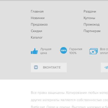
Главная
Раздачи
Новинки
Купоны
Предзаказ
Промокод
Скидки
Партнерам
Каталог
Лучшая
Гарантия
Все 
цена
100%
опла
ВКОНТАКТЕ
Все права защищены. Копирование любых матери
другие материалы являются собственностью соо
Battle.net, Origin и другие. Выгодно, надежно и б