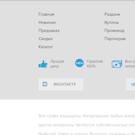
Главная
Раздачи
Новинки
Купоны
Предзаказ
Промокод
Скидки
Партнерам
Каталог
Лучшая
Гарантия
Все 
цена
100%
опла
ВКОНТАКТЕ
Все права защищены. Копирование любых матери
другие материалы являются собственностью соо
Battle.net, Origin и другие. Выгодно, надежно и б