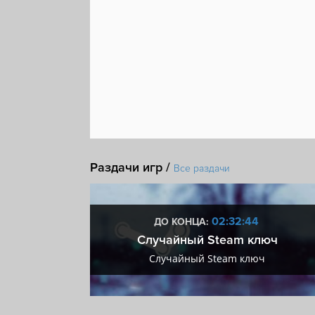
Раздачи игр /
Все раздачи
:43
02:32:43
ДО КОНЦА:
 + VIP
Случайный Steam ключ
+ VIP
Случайный Steam ключ