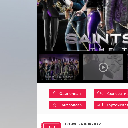
Одиночная
Кооперати
Контроллер
Карточки S
БОНУС ЗА ПОКУПКУ
3+3