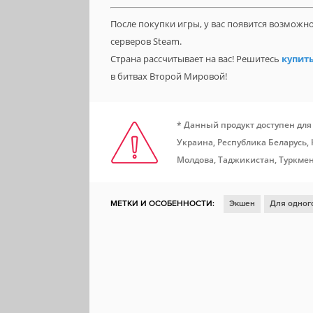
После покупки игры, у вас появится возможн
серверов Steam.
Страна рассчитывает на вас! Решитесь
купить
в битвах Второй Мировой!
* Данный продукт доступен для
Украина, Республика Беларусь,
Молдова, Таджикистан, Туркмен
МЕТКИ И ОСОБЕННОСТИ:
Экшен
Для одног
Для нескольких игроков
Ролевая игра
Отл
Смешная
От третьего лица
Песочница
Совместная игра по сети
Зомби
Шутер от т