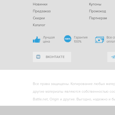
Новинки
Купоны
Предзаказ
Промокод
Скидки
Партнерам
Каталог
Лучшая
Гарантия
Все 
цена
100%
опла
ВКОНТАКТЕ
Все права защищены. Копирование любых матери
другие материалы являются собственностью соо
Battle.net, Origin и другие. Выгодно, надежно и б