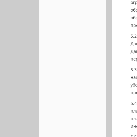
ог
об
об
пр
Да
Да
пе
на
уб
пр
пл
пл
ин