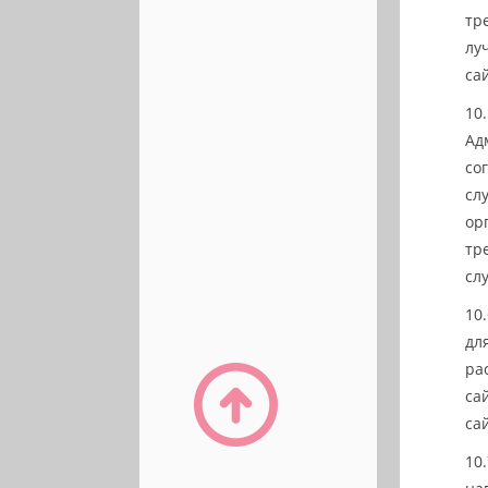
тр
лу
са
Ад
со
сл
ор
тр
сл
дл
ра
са
са