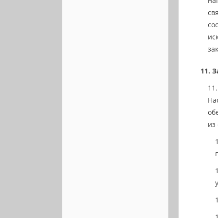
на
св
со
ис
за
З
На
об
из