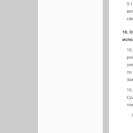
во
св
О
испо
ре
эл
по
За
Су
по