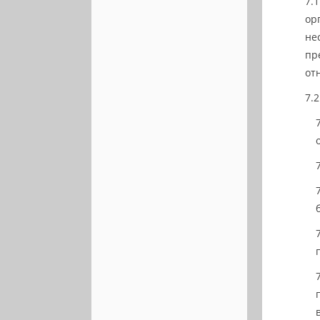
ор
не
пр
от