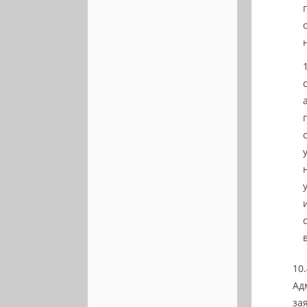
Ад
за