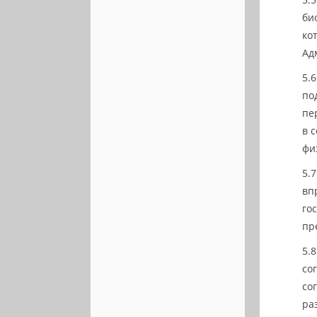
би
ко
Ад
по
пе
в 
фи
вп
го
пр
со
со
ра