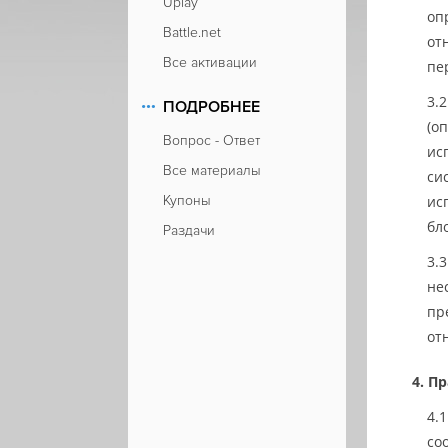
Uplay
оп
Battle.net
от
Все активации
пе
ПОДРОБНЕЕ
(о
Вопрос - Ответ
ис
Все материалы
си
Купоны
ис
бл
Раздачи
не
пр
от
Пр
со