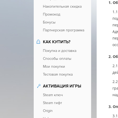
Об
Накопительная скидка
Промокод
по
Бонусы
пе
Партнерская программа
Ад
пе
КАК КУПИТЬ?
ос
Покупка и доставка
Об
Способы оплаты
Мои покупки
де
Тестовая покупка
АКТИВАЦИЯ ИГРЫ
гр
на
Steam ключ
Steam гифт
Оп
Origin