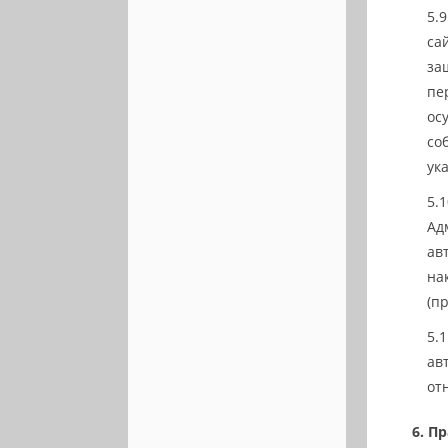
са
за
пе
ос
со
ук
Ад
ав
на
(п
ав
от
Пр