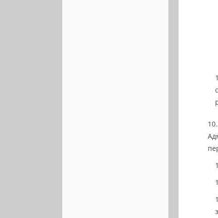
Ад
пе