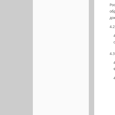
Ро
об
до