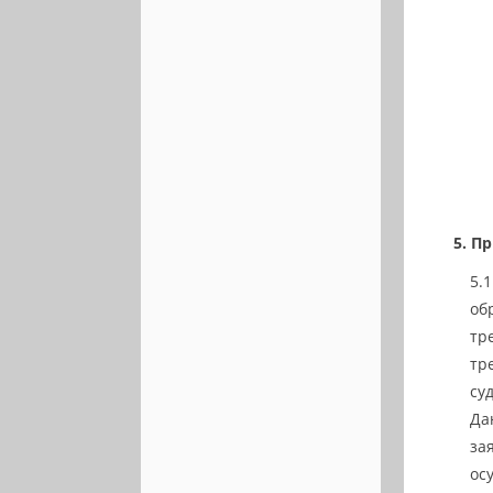
Пр
об
тр
тр
су
Да
за
ос