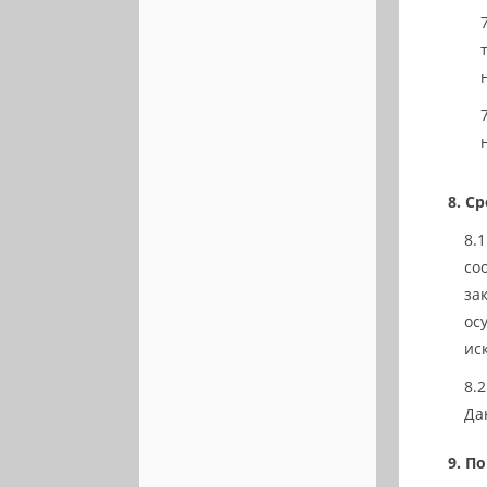
Ср
со
за
ос
ис
Да
По