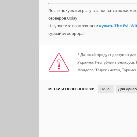
После покупки игры, у вас появится возможн
серверов Uplay.
Не упустите возможности
купить The Evil Wi
сурвайвл-хоррора!
* Данный продукт доступен для
Украина, Республика Беларусь,
Молдова, Таджикистан, Туркмен
МЕТКИ И ОСОБЕННОСТИ:
Экшен
Для одног
Для нескольких игроков
Открытый мир
Ко
От третьего лица
Песочница
Аркада
Спо
Вождение
Автосимулятор
Полёты
Амер
Покупки внутри приложения