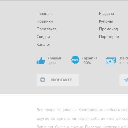
Главная
Раздачи
Новинки
Купоны
Предзаказ
Промокод
Скидки
Партнерам
Каталог
Лучшая
Гарантия
Все 
цена
100%
опла
ВКОНТАКТЕ
Все права защищены. Копирование любых матери
другие материалы являются собственностью соо
Battle.net, Origin и другие. Выгодно, надежно и б