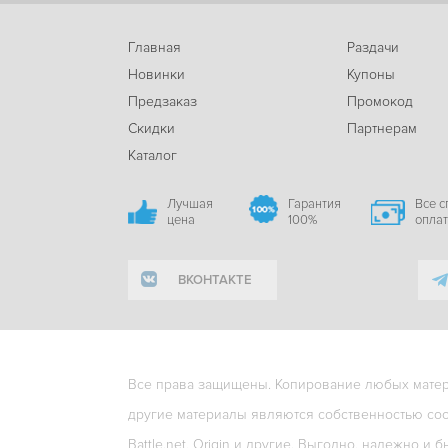
Главная
Раздачи
Новинки
Купоны
Предзаказ
Промокод
Скидки
Партнерам
Каталог
Лучшая
Гарантия
Все 
цена
100%
опла
ВКОНТАКТЕ
Все права защищены. Копирование любых матери
другие материалы являются собственностью соо
Battle.net, Origin и другие. Выгодно, надежно и б