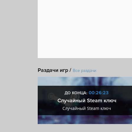
Раздачи игр /
Все раздачи
:23
00:26:23
ДО КОНЦА:
 + VIP
Случайный Steam ключ
+ VIP
Случайный Steam ключ