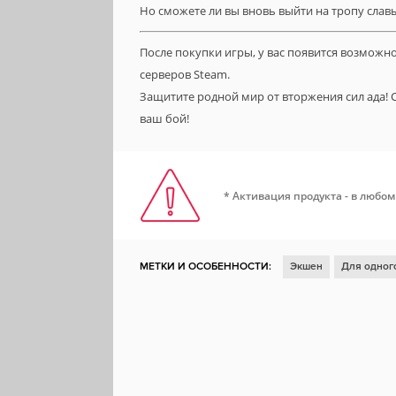
Но сможете ли вы вновь выйти на тропу славы
После покупки игры, у вас появится возможн
серверов Steam.
Защитите родной мир от вторжения сил ада! 
ваш бой!
* Активация продукта - в любом
МЕТКИ И ОСОБЕННОСТИ:
Экшен
Для одног
Для нескольких игроков
Отличный саундтрек
От третьего лица
Песочница
Юмор
Реиг
Женщина-протагонист
Поддержка модификац
Криминал
Совместная кампания
Steam Clo