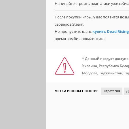
Начинайте строить план атаки уже сейча
После покупки игры, у вас появится во
серверов Steam.
Не пропустите шанс
купить Dead Rising
время зомби-апокалипсиса!
* Данный продукт доступе
Украина, Республика Белар
Молдова, Таджикистан, Ту
МЕТКИ И ОСОБЕННОСТИ:
Стратегия
Д
Тактика
Пошаговая
Пошаговая страте
Games Workshop
Warhammer 40K