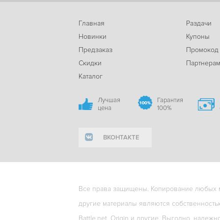
Главная
Раздачи
Новинки
Купоны
Предзаказ
Промокод
Скидки
Партнера
Каталог
Лучшая
Гарантия
цена
100%
ВКОНТАКТЕ
Все права защищены. Копирование любых ма
другие материалы являются собственность
Battle.net, Origin и другие. Выгодно, надежн