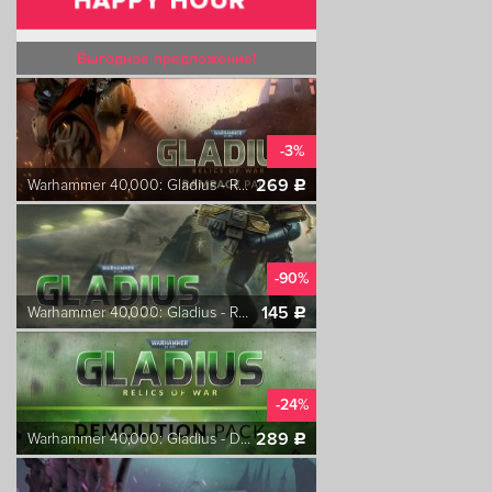
Выгодное предложение!
-3%
269
Warhammer 40,000: Gladius - Rampage Pack
c
-90%
145
Warhammer 40,000: Gladius - Relics of War
c
-24%
289
Warhammer 40,000: Gladius - Demolition Pack
c