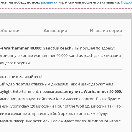
нсы на победу во всех
раздачах
игр и скинов после его активации.
Подро
ебования
Активация
Игры из серии
 Warhammer 40,000: Sanctus Reach
? Ты пришел по адресу!
ензионную копию warhammer 40,000: sanctus reach для активации
процессе покупки.
х, но не отчаивайтесь!
щий удар по этим отважным дикарям! Такой шанс даруют нам
aylight Entertainment, предлагающие
купить
Warhammer
40,000:
ампании, командуя войсками Космических волков. Вы их будете
й: Stormclaw (20 миссий) и Hour of the Wolf (25 миссий), так что
оявится желание отправлять в бой орков, то они также будут
в мультиплеерных режимах! Вас ожидает около 30 типов юнитов с