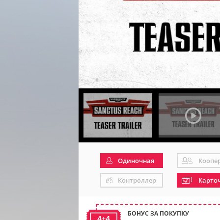
Одиночная
Коопе
Контроллер
Карто
БОНУС ЗА ПОКУПКУ
4+4