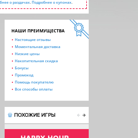
бнее о раздачах
.
Подробнее о купонах
.
НАШИ ПРЕИМУЩЕСТВА
Настоящие отзывы
Моментальная доставка
Низкие цены
Накопительная скидка
Бонусы
Промокод
Помощь покупателю
Все способы оплаты
ПОХОЖИЕ ИГРЫ