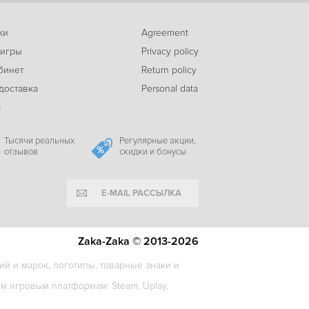
ки
Agreement
-68%
 игры
Privacy policy
474
Warhammer 40,000: Battlesector
c
бинет
Return policy
доставка
Personal data
а
-27%
399
Warhammer 40,000: Battlesector - T’au
c
Тысячи реальных
Регулярные акции,
отзывов
скидки и бонусы
E-MAIL РАССЫЛКА
-69%
137
Last Days of Old Earth
c
Zaka-Zaka © 2013-2026
й и марок, логотипы, товарные знаки и
-9%
 игровым платформам: Steam, Uplay,
419
Warhammer 40,000: Gladius - Eradication pack
c