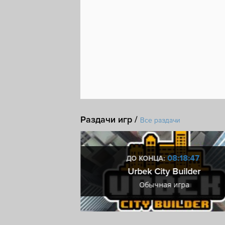
Раздачи игр /
Все раздачи
9:18:46
08:18:46
ДО КОНЦА:
rty!
Urbek City Builder
ра
Обычная игра