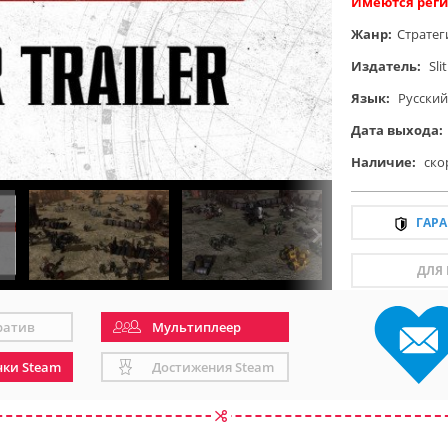
Имеются реги
Жанр:
Стратег
Издатель:
Sli
Язык:
Русский
Дата выхода:
Наличие:
ско
ГАР
ДЛЯ
ратив
Мультиплеер
чки Steam
Достижения Steam