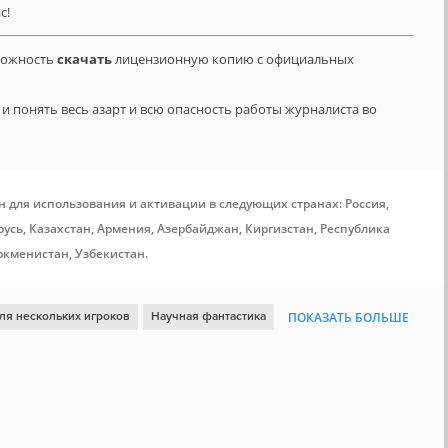
с!
зможность
скачать
лицензионную копию с официальных
и понять весь азарт и всю опасность работы журналиста во
н для использования и активации в следующих странах: Россия,
усь, Казахстан, Армения, Азербайджан, Киргизстан, Республика
ркменистан, Узбекистан.
ля нескольких игроков
Научная фантастика
ПОКАЗАТЬ БОЛЬШЕ
гия
Пошаговая тактика
Военные конфликты