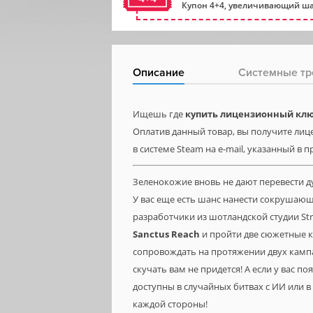
Купон 4+4, увеличивающий ша
Описание
Системные тр
Ищешь где
купить лицензионный ключ
Оплатив данный товар, вы получите лиц
в системе Steam на e-mail, указанный в 
Зеленокожие вновь не дают перевести ду
У вас еще есть шанс нанести сокрушаю
разработчики из шотландской студии Str
Sanctus
Reach
и пройти две сюжетные к
сопровождать на протяжении двух кампани
скучать вам не придется! А если у вас п
доступны в случайных битвах с ИИ или 
каждой стороны!