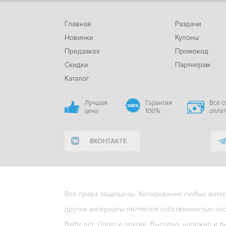
Главная
Раздачи
Новинки
Купоны
Предзаказ
Промокод
Скидки
Партнерам
Каталог
Лучшая
Гарантия
Все 
цена
100%
опла
ВКОНТАКТЕ
Все права защищены. Копирование любых матери
другие материалы являются собственностью соо
Battle.net, Origin и другие. Выгодно, надежно и б