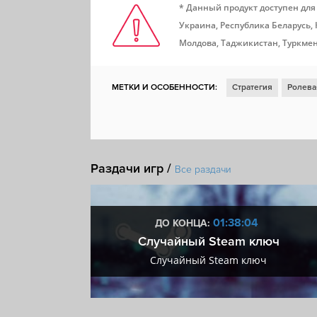
* Данный продукт доступен для
Украина, Республика Беларусь,
Молдова, Таджикистан, Туркмен
МЕТКИ И ОСОБЕННОСТИ:
Стратегия
Ролева
Научная фантастика
От третьего лица
3D
Решения с последствиями
Пошаговые сраже
Тактическая ролевая игра
Ролевая стратегия
Раздачи игр /
Все раздачи
Имеются субтитры
:03
01:38:03
ДО КОНЦА:
 + VIP
Случайный Steam ключ
+ VIP
Случайный Steam ключ