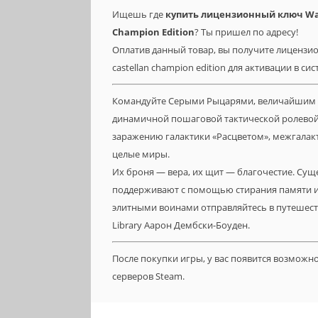
Ищешь где
купить лицензионный ключ War
Champion Edition
? Ты пришел по адресу!
Оплатив данный товар, вы получите лицензио
castellan champion edition для активации в си
Командуйте Серыми Рыцарями, величайшим ор
динамичной пошаговой тактической ролевой 
заражению галактики «Расцветом», межгала
целые миры.
Их броня — вера, их щит — благочестие. Су
поддерживают с помощью стирания памяти и к
элитными воинами отправляйтесь в путешеств
Library Аарон Дембски-Боуден.
После покупки игры, у вас появится возможн
серверов Steam.