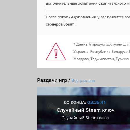
дополнительные испытания с капитанского м
После покупки дополнения, у вас появится в
серверов Steam.
* Данный продукт доступен для
Украина, Республика Беларусь,
Молдова, Таджикистан, Туркмен
Раздачи игр /
Все раздачи
:40
03:35:40
ДО КОНЦА:
 + VIP
Случайный Steam ключ
+ VIP
Случайный Steam ключ