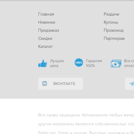
Главная
Раздачи
Новинки
Купоны
Предзаказ
Промокод
Скидки
Партнерам
Каталог
Лучшая
Гарантия
Все 
цена
100%
опла
ВКОНТАКТЕ
Все права защищены. Копирование любых матери
другие материалы являются собственностью соо
Battle.net, Origin и другие. Выгодно, надежно и б