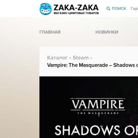
ПОИСК
Гар
ГЛАВНАЯ
НОВИНКИ
Каталог
›
Steam
›
Vampire: The Masquerade – Shadows of