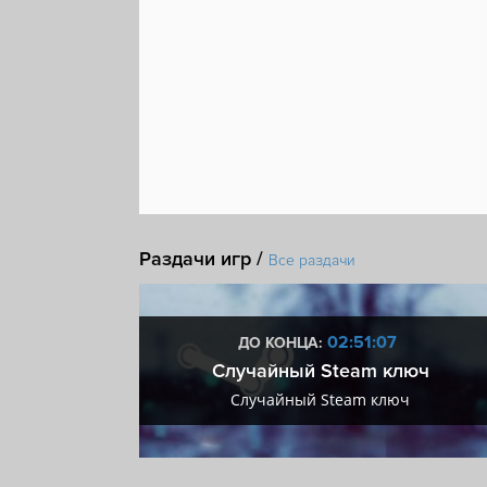
Протагонистка
Визуальная новелла
Вампи
Раздачи игр /
Все раздачи
:06
02:51:06
ДО КОНЦА:
 + VIP
Случайный Steam ключ
+ VIP
Случайный Steam ключ