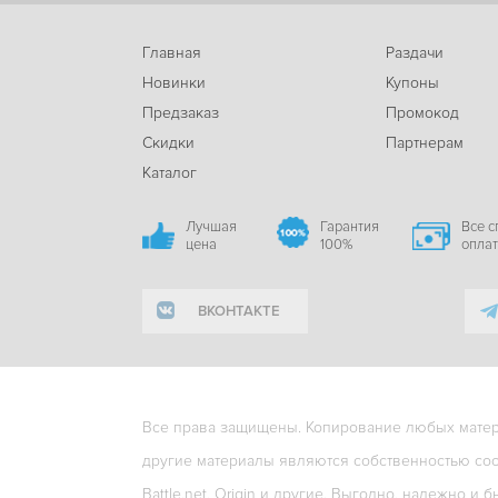
Главная
Раздачи
Новинки
Купоны
Предзаказ
Промокод
Скидки
Партнерам
Каталог
Лучшая
Гарантия
Все 
цена
100%
опла
ВКОНТАКТЕ
Все права защищены. Копирование любых матери
другие материалы являются собственностью соо
Battle.net, Origin и другие. Выгодно, надежно и б