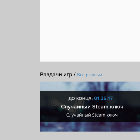
Раздачи игр /
Все раздачи
:16
01:35:16
ДО КОНЦА:
 + VIP
Случайный Steam ключ
+ VIP
Случайный Steam ключ