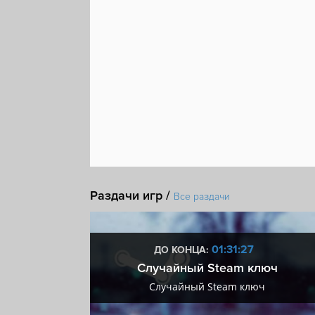
Раздачи игр /
Все раздачи
:26
01:31:26
ДО КОНЦА:
 + VIP
Случайный Steam ключ
+ VIP
Случайный Steam ключ