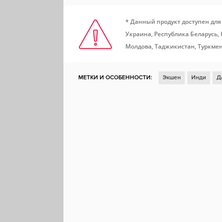
* Данный продукт доступен для
Украина, Республика Беларусь,
Молдова, Таджикистан, Туркмен
МЕТКИ И ОСОБЕННОСТИ:
Экшен
Инди
Д
Казуальная игра
Ролевая игра
Глубокий с
Решения с последствиями
Протагонистка
Сексуальный контент
Для взрослых
Неско
Похожа на Dark Souls
Выбери себе приключе