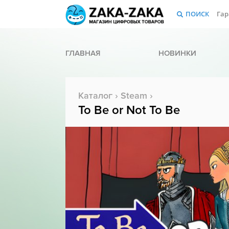
ПОИСК
Гар
ГЛАВНАЯ
НОВИНКИ
Каталог
›
Steam
›
To Be or Not To Be