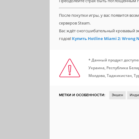
Преодолейте страх быть поглощенным п
После покупки игры, у вас появится во
серверов Steam.
Вас ждёт сногсшибательный кровавый 
годов!
Купить Hotline Miami 2: Wrong
* Данный продукт доступе
Украина, Республика Белар
Молдова, Таджикистан, Ту
МЕТКИ И ОСОБЕННОСТИ:
Экшен
Инди
Казуальная игра
Открытый мир
Хорр