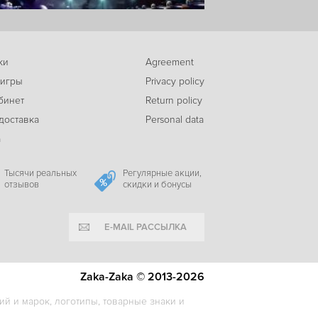
ки
Agreement
 игры
Privacy policy
бинет
Return policy
доставка
Personal data
а
Тысячи реальных
Регулярные акции,
отзывов
скидки и бонусы
E-MAIL РАССЫЛКА
Zaka-Zaka © 2013-2026
й и марок, логотипы, товарные знаки и