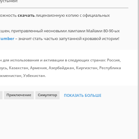
устыней!
зможность
скачать
лицензионную копию с официальных
экшен, приправленный неоновыми лампами Майами 80-90-ых
 Number
– значит стать частью запутанной кровавой истории!
н для использования и активации в следующих странах: Россия,
усь, Казахстан, Армения, Азербайджан, Киргизстан, Республика
ркменистан, Узбекистан.
Приключение
Симулятор
ПОКАЗАТЬ БОЛЬШЕ
ор
Выживание
Ранний доступ