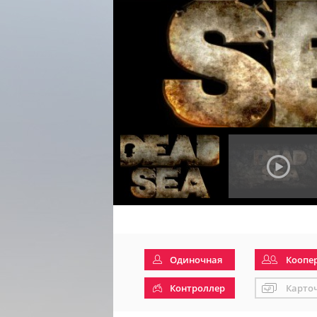
Одиночная
Коопе
Контроллер
Карто