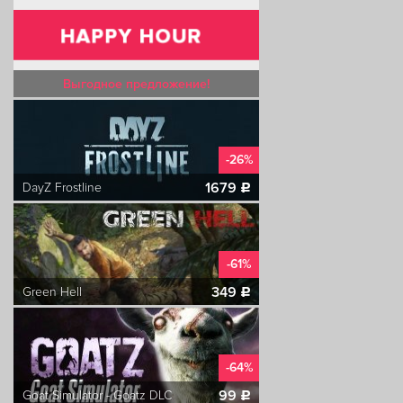
Выгодное предложение!
-26%
1679
DayZ Frostline
c
-61%
349
Green Hell
c
-64%
99
Goat Simulator - Goatz DLC
c