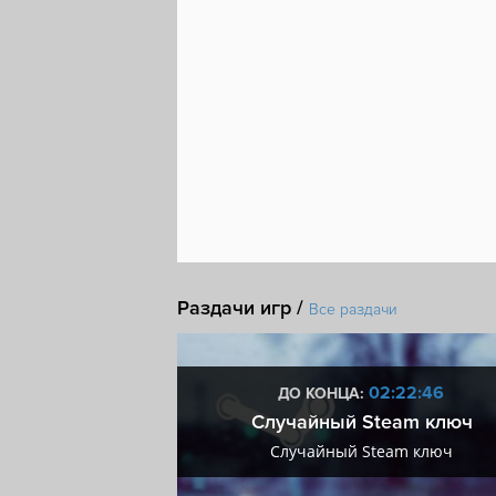
Раздачи игр /
Все раздачи
5:22:45
02:22:45
ДО КОНЦА:
мум + VIP
Случайный Steam ключ
мум + VIP
Случайный Steam ключ