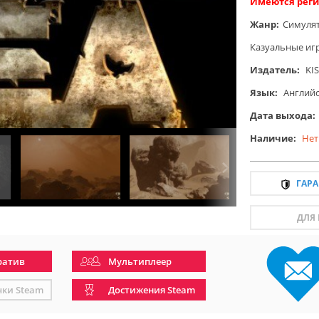
Имеются реги
Жанр:
Симуля
Казуальные иг
Издатель:
KIS
Язык:
Англий
Дата выхода:
Наличие:
Нет
ГАР
ДЛЯ
ратив
Мультиплеер
чки Steam
Достижения Steam