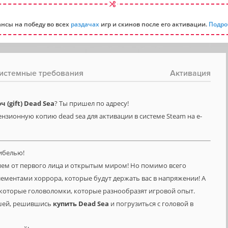
нсы на победу во всех
раздачах
игр и скинов после его активации.
Подро
истемные требования
Активация
(gift) Dead Sea
? Ты пришел по адресу!
нзионную копию dead sea для активации в системе Steam на e-
ибелью!
ием от первого лица и открытым миром! Но помимо всего
лементами хоррора, которые будут держать вас в напряжении! А
которые головоломки, которые разнообразят игровой опыт.
ошей, решившись
купить
Dead
Sea
и погрузиться с головой в