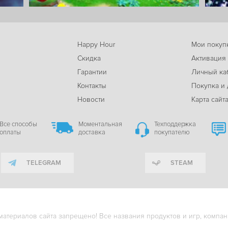
Happy Hour
Мои покуп
Скидка
Активация
Гарантии
Личный ка
м
Контакты
Покупка и 
Новости
Карта сайт
Все способы
Моментальная
Техподдержка
оплаты
доставка
покупателю
TELEGRAM
STEAM
териалов сайта запрещено! Все названия продуктов и игр, компани