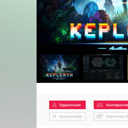
Одиночная
Кооперати
Контроллер
Карточки S