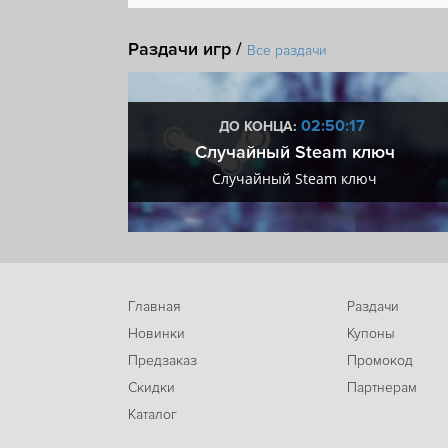
Симулятор
Казуальная игра
Для нескольки
Раздачи игр /
Научная фантастика
Песочница
Пиксельна
Все раздачи
Кастомизация персонажа
Крафтинг
Вид св
Steam Cloud
:16
02:50:16
ДО КОНЦА:
 + VIP
Случайный Steam ключ
+ VIP
Случайный Steam ключ
Главная
Раздачи
Новинки
Купоны
Предзаказ
Промокод
Скидки
Партнерам
Каталог