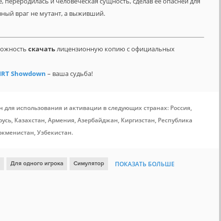
переродилась и человеческая сущность, сделав её опасней для
вный враг не мутант, а выживший.
зможность
скачать
лицензионную копию с официальных
IRT Showdown
– ваша судьба!
н для использования и активации в следующих странах: Россия,
усь, Казахстан, Армения, Азербайджан, Киргизстан, Республика
ркменистан, Узбекистан.
Для одного игрока
Симулятор
ПОКАЗАТЬ БОЛЬШЕ
Кооператив
От первого лица
Хоррор
Песочница
анний доступ
Игрок против игрока
Крафтинг
ММО
Зомби
Имеется античит Valve
Steam Cloud