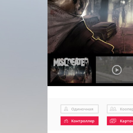
Одиночная
Коопе
Контроллер
Карто