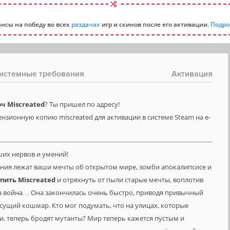
нсы на победу во всех
раздачах
игр и скинов после его активации.
Подро
истемные требования
Активация
ч Miscreated
? Ты пришел по адресу!
нзионную копию miscreated для активации в системе Steam на e-
ших нервов и умений!
ания лежат ваши мечты об открытом мире, зомби апокалипсисе и
упить
Miscreated
и отряхнуть от пыли старые мечты, воплотив
та война… Она закончилась очень быстро, приводя привычный
 сущий кошмар. Кто мог подумать, что на улицах, которые
, теперь бродят мутанты? Мир теперь кажется пустым и