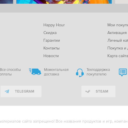
Happy Hour
Мои покуп
Скидка
Активация
Гарантии
Личный ка
м
Контакты
Покупка и 
Новости
Карта сайт
Все способы
Моментальная
Техподдержка
оплаты
доставка
покупателю
TELEGRAM
STEAM
териалов сайта запрещено! Все названия продуктов и игр, компани