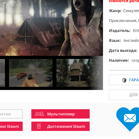
Имеются реги
Жанр:
Симуля
Приключения
,
Издатель:
Ent
Язык:
Англий
Дата выхода:
Наличие:
ско
ГАР
ДЛЯ
ратив
Мультиплеер
чки Steam
Достижения Steam