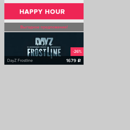
Выгодное предложение!
-26%
1679
DayZ Frostline
c