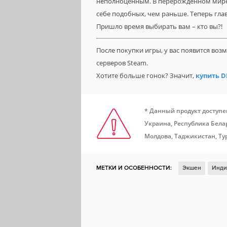
неполноценным. В перерожденном мире, 
себе подобных, чем раньше. Теперь гла
Пришло время выбирать вам – кто вы?!
После покупки игры, у вас появится во
серверов Steam.
Хотите больше гонок? Значит,
купить D
* Данный продукт доступе
Украина, Республика Белар
Молдова, Таджикистан, Ту
МЕТКИ И ОСОБЕННОСТИ:
Экшен
Инди
Для нескольких игроков
Открытый мир
Выживание
Шутер от первого лица
Р
Симулятор ходьбы
Постапокалипсис