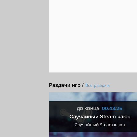
Раздачи игр /
Все раздачи
3:43:24
00:43:24
ДО КОНЦА:
мум + VIP
Случайный Steam ключ
мум + VIP
Случайный Steam ключ