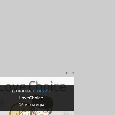
03:43:24
ДО КОНЦА:
ДО КОН
LoveChoice
Купоны М
Обычная игра
Купоны М