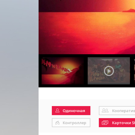
Одиночная
Кооперати
Контроллер
Карточки S