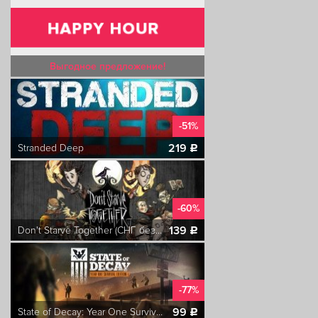
Выгодное предложение!
-51%
219
Stranded Deep
c
-60%
139
Don't Starve Together (СНГ без РФ/РБ)
c
-77%
99
State of Decay: Year One Survival Edition
c