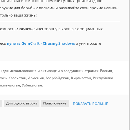
няться в зависимости от времени суток. Стройте из дров
 оружие для борьбы с волками и развивайте свои прочие навыки!
е только ваша жизнь!
зможность
скачать
лицензионную копию с официальных
тесь
купить GemCraft - Chasing Shadows
и уничтожьте
н для использования и активации в следующих странах: Россия,
усь, Казахстан, Армения, Азербайджан, Киргизстан, Республика
ркменистан, Узбекистан.
Для одного игрока
Приключение
ПОКАЗАТЬ БОЛЬШЕ
х игроков
Ролевая игра
Открытый мир
Кооператив
ожная
Выживание
Ранний доступ
Крафтинг