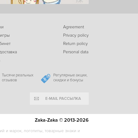
189
Desolate
c
ки
Agreement
 игры
Privacy policy
бинет
Return policy
доставка
Personal data
а
Тысячи реальных
Регулярные акции,
отзывов
скидки и бонусы
E-MAIL РАССЫЛКА
Zaka-Zaka © 2013-2026
й и марок, логотипы, товарные знаки и