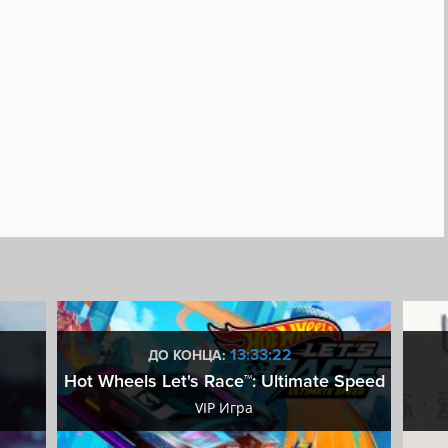
ивание
Имеются субтитры
13:33:21
ДО КОНЦА:
Hot Wheels Let's Race™: Ultimate Speed
VIP Игра