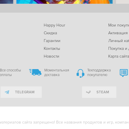
Happy Hour
Мои покуп
Скидка
Активация
Гарантии
Личный ка
м
Контакты
Покупка и 
Новости
Карта сайт
Все способы
Моментальная
Техподдержка
оплаты
доставка
покупателю
TELEGRAM
STEAM
териалов сайта запрещено! Все названия продуктов и игр, компани