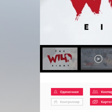
Одиночная
Коопе
Контроллер
Карто