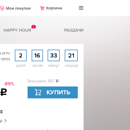
Корзина
Мои покупки
!
HAPPY HOUR
РАЗДАЧИ
А ИГРУ
2
16
33
20
 ЧЕРЕЗ
дней
часов
минут
секунд
Экономия: 887
c
-89%
c
КУПИТЬ
?