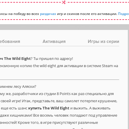
нсы на победу во всех
раздачах
игр и скинов после его активации.
Подро
ебования
Активация
Игры из серии
 The Wild Eight
? Ты пришел по адресу!
нзионную копию the wild eight для активации в системе Steam на
зимнем лесу Аляски?
ому же, разработчики из студии 8 Points как раз специально для
своей игре! Итак, представьте, ваш самолет потерпел крушение,
с еще есть шанс
купить
The
Wild
Eight
и выжить. А выживать
и даже хищниками! Все восемь человек попадают под управление
занностей! Кроме того, в игре присутствуют различные