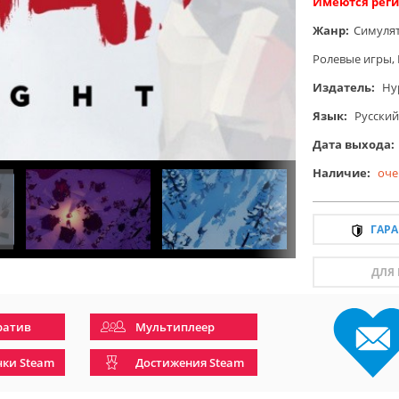
Имеются реги
Жанр:
Симуля
Ролевые игры
,
Издатель:
Hyp
Язык:
Русский
Дата выхода:
Наличие:
оче
ГАР
ДЛЯ
ратив
Мультиплеер
чки Steam
Достижения Steam