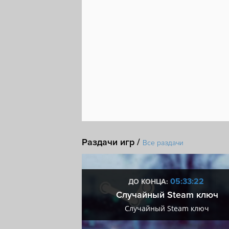
Совместная игра по сети
Хоррор на выж
Раздачи игр /
Все раздачи
2:33:21
05:33:21
ДО КОНЦА:
мум + VIP
Случайный Steam ключ
мум + VIP
Случайный Steam ключ