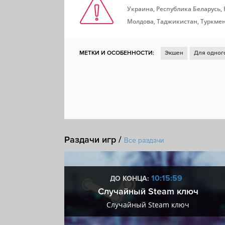
Украина, Республика Беларусь,
Молдова, Таджикистан, Туркмен
МЕТКИ И ОСОБЕННОСТИ:
Экшен
Для одног
Для нескольких игроков
Ролевая игра
Отк
Ранний доступ
Игрок против игрока
Крафт
MMORPG
Драконы
Мастерская Steam
Раздачи игр /
Все раздачи
:58
10:15:58
ДО КОНЦА:
 + VIP
Случайный Steam ключ
+ VIP
Случайный Steam ключ