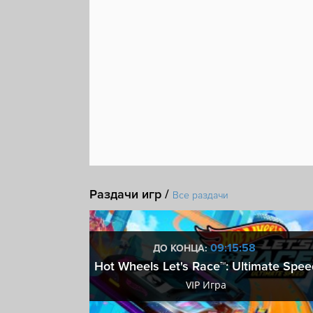
Раздачи игр /
Все раздачи
:57
09:15:57
ДО КОНЦА:
 ключ
Hot Wheels Let's Race™: Ultimate Spee
ключ
VIP Игра