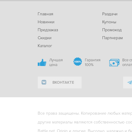
Главная
Раздачи
Новинки
Купоны
Предзаказ
Промокод
Скидки
Партнерам
Каталог
Лучшая
Гарантия
Все 
цена
100%
опла
ВКОНТАКТЕ
Все права защищены. Копирование любых матери
другие материалы являются собственностью соо
Battle.net, Origin и другие. Выгодно, надежно и б