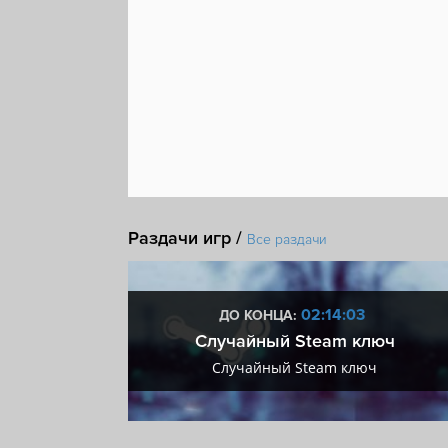
Для нескольких игроков
Ролевая игра
Глу
Атмосфера
От третьего лица
Насилие
М
Стелс
Нагота
Сексуальный контент
Ист
Покупки внутри приложения
Раздачи игр /
Все раздачи
:02
02:14:02
ДО КОНЦА:
 + VIP
Случайный Steam ключ
+ VIP
Случайный Steam ключ