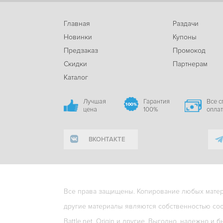
Главная
Раздачи
Новинки
Купоны
Предзаказ
Промокод
Скидки
Партнерам
Каталог
Лучшая
Гарантия
Все 
цена
100%
опла
ВКОНТАКТЕ
Все права защищены. Копирование любых матери
другие материалы являются собственностью соо
Battle.net, Origin и другие. Выгодно, надежно и б