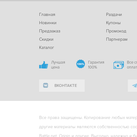
Главная
Раздачи
Новинки
Купоны
Предзаказ
Промокод
Скидки
Партнерам
Каталог
Лучшая
Гарантия
Все 
цена
100%
опла
ВКОНТАКТЕ
Все права защищены. Копирование любых матери
другие материалы являются собственностью соо
Battle.net, Origin и другие. Выгодно, надежно и б