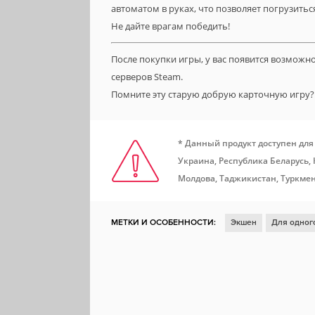
автоматом в руках, что позволяет погрузитьс
Не дайте врагам победить!
После покупки игры, у вас появится возможн
серверов Steam.
Помните эту старую добрую карточную игру?
* Данный продукт доступен для
Украина, Республика Беларусь,
Молдова, Таджикистан, Туркмен
МЕТКИ И ОСОБЕННОСТИ:
Экшен
Для одног
Для нескольких игроков
Кооператив
Песо
Стратегия в реальном времени
Поддержка м
Вторая мировая война
Тактика в реальном вр