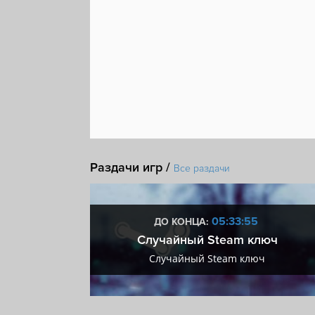
Доски почета Steam
Включает редактор уров
Раздачи игр /
Все раздачи
:55
05:33:55
ДО КОНЦА:
 + VIP
Случайный Steam ключ
+ VIP
Случайный Steam ключ