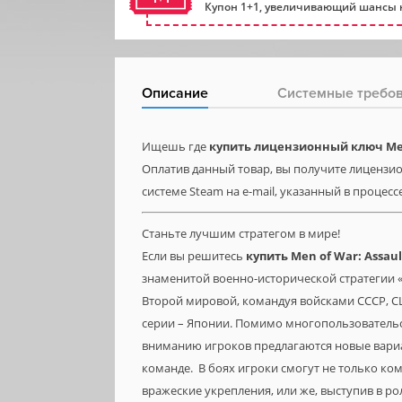
Купон 1+1, увеличивающий шансы н
Описание
Системные требо
Ищешь где
купить лицензионный ключ Men 
Оплатив данный товар, вы получите лицензион
системе Steam на e-mail, указанный в процесс
Станьте лучшим стратегом в мире!
Если вы решитесь
купить
Men
of
War:
Assau
знаменитой военно-исторической стратегии «
Второй мировой, командуя войсками СССР, С
серии – Японии. Помимо многопользователь
вниманию игроков предлагаются новые вариа
команде. В боях игроки смогут не только ко
вражеские укрепления, или же, выступив в р