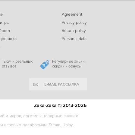
ки
Agreement
-56%
 игры
Privacy policy
447
Total War: Napoleon - Definitive Edition
c
бинет
Return policy
доставка
Personal data
а
Тысячи реальных
Регулярные акции,
отзывов
скидки и бонусы
E-MAIL РАССЫЛКА
Zaka-Zaka © 2013-2026
й и марок, логотипы, товарные знаки и
 игровым платформам: Steam, Uplay,