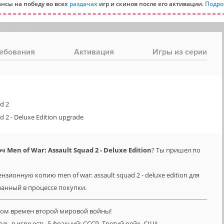
нсы на победу во всех
раздачах
игр и скинов после его активации.
Подро
ебования
Активация
Игры из серии
d 2
d 2 - Deluxe Edition upgrade
Men of War: Assault Squad 2 - Deluxe Edition
? Ты пришел по
зионную копию men of war: assault squad 2 - deluxe edition для
азанный в процессе покупки.
ром времен второй мировой войны!
едь в игре есть 5 фракций: СССР, Третий рейх, США,