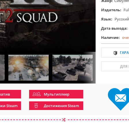
Жанр:
Симуля
Издатель:
Fu
Язык:
Русский
Дата выхода:
Наличие:
оче
ГАР
ДЛЯ
ратив
Мультиплеер
чки Steam
Достижения Steam