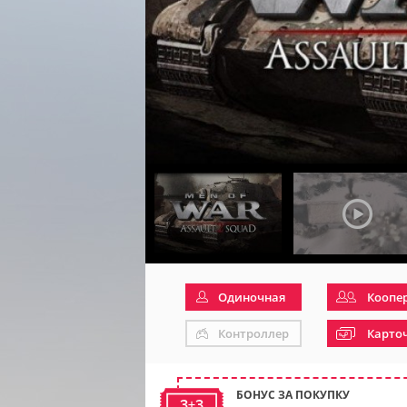
Одиночная
Коопе
Контроллер
Карто
БОНУС ЗА ПОКУПКУ
3+3