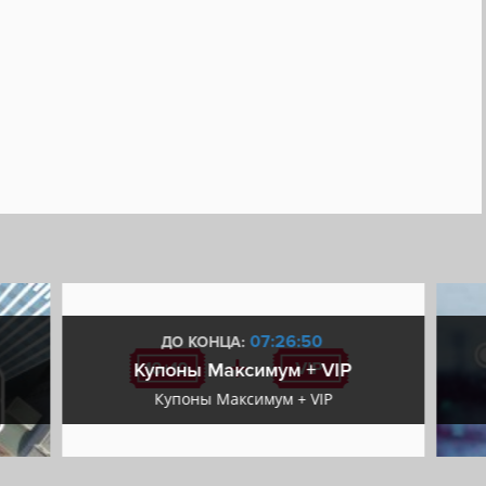
Кооператив
Атмосферная
Сложная
Тактика
Реализм
м времени
Военные действия
Историческая
ном времени
Разрушения
Танки
Мастерская Steam
 Steam
Включает редактор уровней
07:26:50
ДО КОНЦА:
Купоны Максимум + VIP
Купоны Максимум + VIP