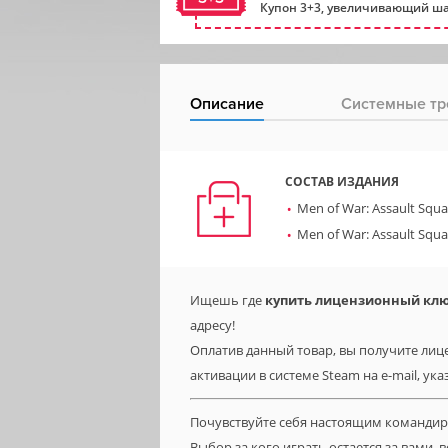
Купон 3+3, увеличивающий ша
Описание
Системные тр
СОСТАВ ИЗДАНИЯ
Men of War: Assault Squa
Men of War: Assault Squa
Ищешь где
купить лицензионный ключ 
адресу!
Оплатив данный товар, вы получите лицен
активации в системе Steam на e-mail, ук
Почувствуйте себя настоящим команди
Выбор за кого играть остается за вами, в