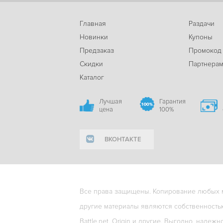
Главная
Раздачи
Новинки
Купоны
Предзаказ
Промокод
Скидки
Партнера
Каталог
Лучшая
Гарантия
цена
100%
ВКОНТАКТЕ
Все права защищены. Копирование любых ма
другие материалы являются собственность
Battle.net, Origin и другие. Выгодно, надежн