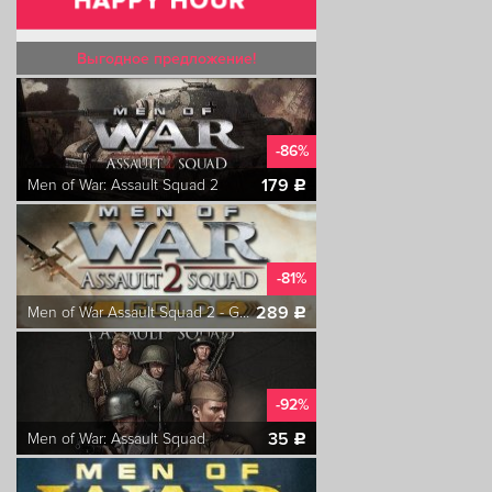
Выгодное предложение!
-86%
179
Men of War: Assault Squad 2
c
-81%
289
Men of War Assault Squad 2 - Gold Edition
c
-92%
35
Men of War: Assault Squad
c