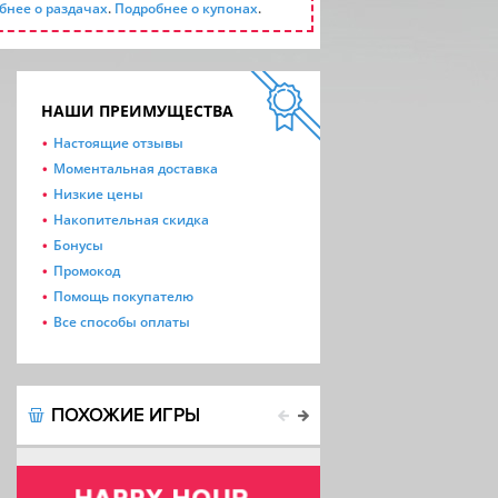
бнее о раздачах
.
Подробнее о купонах
.
НАШИ ПРЕИМУЩЕСТВА
Настоящие отзывы
Моментальная доставка
Низкие цены
Накопительная скидка
Бонусы
Промокод
Помощь покупателю
Все способы оплаты
ПОХОЖИЕ ИГРЫ