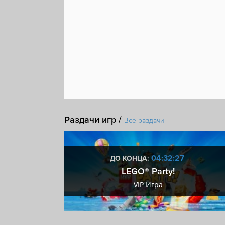
В реальном времени
Танки
Раздачи игр /
Все раздачи
:26
04:32:26
ДО КОНЦА:
 ключ
LEGO® Party!
ключ
VIP Игра