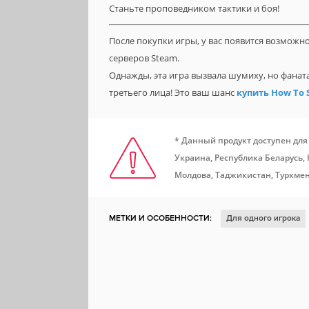
Станьте проповедником тактики и боя!
После покупки игры, у вас появится возможн
серверов Steam.
Однажды, эта игра вызвала шумиху, но фанат
третьего лица! Это ваш шанс
купить How To S
* Данный продукт доступен для
Украина, Республика Беларусь,
Молдова, Таджикистан, Туркмен
МЕТКИ И ОСОБЕННОСТИ:
Для одного игрока
Для нескольких игроков
Сложная
Ранний 
Стратегия в реальном времени
Игрок против 
Соревновательная
Вторая мировая война