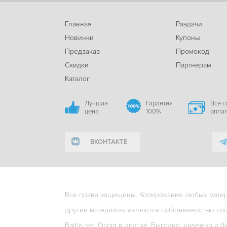
Главная
Раздачи
Новинки
Купоны
Предзаказ
Промокод
Скидки
Партнерам
Каталог
Лучшая
Гарантия
Все 
цена
100%
опла
ВКОНТАКТЕ
Все права защищены. Копирование любых матери
другие материалы являются собственностью соо
Battle.net, Origin и другие. Выгодно, надежно и б