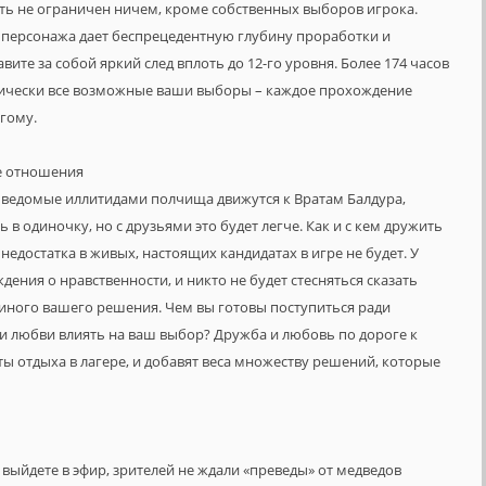
уть не ограничен ничем, кроме собственных выборов игрока.
 персонажа дает беспрецедентную глубину проработки и
вите за собой яркий след вплоть до 12-го уровня. Более 174 часов
ически все возможные ваши выборы – каждое прохождение
угому.
е отношения
а ведомые иллитидами полчища движутся к Вратам Балдура,
в одиночку, но с друзьями это будет легче. Как и с кем дружить
а недостатка в живых, настоящих кандидатах в игре не будет. У
ения о нравственности, и никто не будет стесняться сказать
и иного вашего решения. Чем вы готовы поступиться ради
и любви влиять на ваш выбор? Дружба и любовь по дороге к
ты отдыха в лагере, и добавят веса множеству решений, которые
и выйдете в эфир, зрителей не ждали «преведы» от медведов