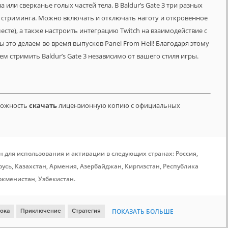
 или сверканье голых частей тела. В Baldur’s Gate 3 три разных
 стриминга. Можно включать и отключать наготу и откровенное
сте), а также настроить интеграцию Twitch на взаимодействие с
 это делаем во время выпусков Panel From Hell! Благодаря этому
м стримить Baldur’s Gate 3 независимо от вашего стиля игры.
зможность
скачать
лицензионную копию с официальных
н для использования и активации в следующих странах: Россия,
усь, Казахстан, Армения, Азербайджан, Киргизстан, Республика
ркменистан, Узбекистан.
рока
Приключение
Стратегия
ПОКАЗАТЬ БОЛЬШЕ