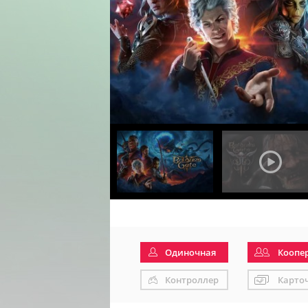
Одиночная
Коопе
Контроллер
Карто