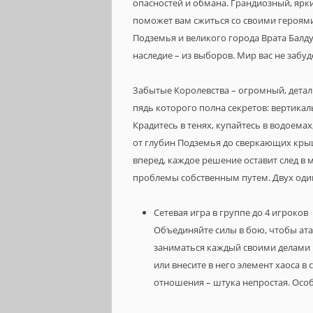
опасностей и обмана. Грандиозный, ярк
поможет вам сжиться со своими героями
Подземья и великого города Врата Балду
наследие – из выборов. Мир вас не забуд
Забытые Королевства – огромный, дета
пядь которого полна секретов: вертика
Крадитесь в тенях, купайтесь в водоемах
от глубин Подземья до сверкающих кры
вперед, каждое решение оставит след в м
проблемы собственным путем. Двух оди
Сетевая игра в группе до 4 игроков
Объединяйте силы в бою, чтобы ата
заниматься каждый своими делами 
или внесите в него элемент хаоса
отношения – штука непростая. Особ