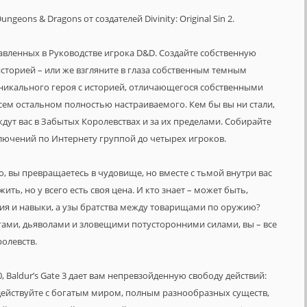
geons & Dragons от создателей Divinity: Original Sin 2.
ставленных в Руководстве игрока D&D. Создайте собственную
историей – или же взгляните в глаза собственным темным
уникального героя с историей, отличающегося собственными
ем остальном полностью настраиваемого. Кем бы вы ни стали,
дут вас в Забытых Королевствах и за их пределами. Собирайте
ключений по Интернету группой до четырех игроков.
, вы превращаетесь в чудовище, но вместе с тьмой внутри вас
ить, но у всего есть своя цена. И кто знает – может быть,
ния и навыки, а узы братства между товарищами по оружию?
гами, дьяволами и зловещими потусторонними силами, вы – все
олевств.
0, Baldur’s Gate 3 дает вам непревзойденную свободу действий:
действуйте с богатым миром, полным разнообразных существ,