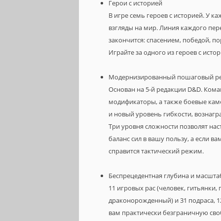
Герои с историей
В игре семь героев с историей. У к
взгляды на мир. Линия каждого пер
закончится: спасением, победой, по
Играйте за одного из героев с истор
Модернизированный пошаговый р
Основан на 5-й редакции D&D. Кома
модификаторы, а также боевые ка
и новый уровень гибкости, вознаг
Три уровня сложности позволят нас
баланс сил в вашу пользу, а если ва
справится тактический режим.
Беспрецедентная глубина и масшта
11 игровых рас (человек, гитьянки, 
драконорожденный) и 31 подраса, 12
вам практически безграничную сво