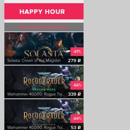
Выгодное предложение!
-61%
279
Solasta: Crown of the Magister
c
-66%
339
Warhammer 40,000: Rogue Trader Season Pass
c
-64%
53
Warhammer 40,000: Rogue Trader Voidfarer Pack
c