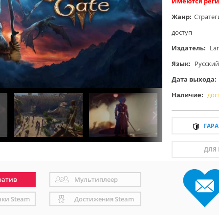
Имеются реги
Жанр:
Стратег
доступ
Издатель:
Lar
Язык:
Русский
Дата выхода:
Наличие:
дос
ГАР
ДЛЯ
ратив
Мультиплеер
чки Steam
Достижения Steam