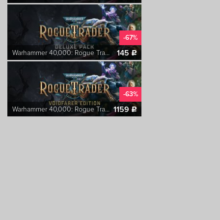
-67%
145
Warhammer 40,000: Rogue Trader Deluxe Pack
c
-63%
1159
Warhammer 40,000: Rogue Trader Voidfarer Edition
c
-9%
1399
Solasta II
c
-42%