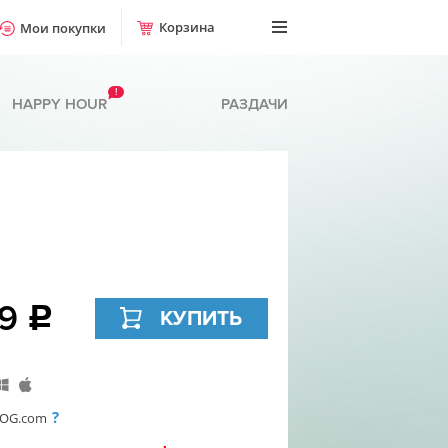
Корзина
Мои покупки
!
HAPPY HOUR
РАЗДАЧИ
49
c
КУПИТЬ
?
OG.com