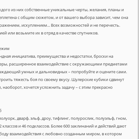
аждого из них собственные уникальные черты, желания, планы и
еплетена с общим сюжетом, и от вашего выбора зависит, чем она
ражением, искуплением... Всех возможностей и не перечесть.
ией или возьмите их в отряд в качестве спутников.
ежим
ндная инициатива, преимущества и недостатки, броски на
меры, расширенное взаимодействие с окружающими предметами
раждающий умных и дальновидных – попробуйте и оцените сами.
троить тяжесть боя по своему вкусу. Шулерские кубики сдвинут
м, наоборот, хочется усложнить задачу – с этим прекрасно
б
полуорк, дварф, эльф, дроу, тифлинг, полурослик, полуэльф, гном,
 классов и 46 подклассов. Более 600 заклинаний и действий дают
боду взаимодействия с любовно созданным миром, в котором