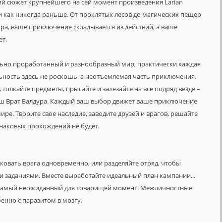
ий сюжет крупнейшего на сей момент произведения Larian
 как никогда раньше. От проклятых лесов до магических пещер
ра, ваше приключение складывается из действий, а ваше
ет.
льно проработанный и разнообразный мир, практически каждая
льность здесь не роскошь, а неотъемлемая часть приключения.
, толкайте предметы, прыгайте и залезайте на все подряд везде –
ш Врат Балдура. Каждый ваш выбор движет ваше приключение
ире. Творите свое наследие, заводите друзей и врагов, решайте
наковых прохождений не будет.
ковать врага одновременно, или разделяйте отряд, чтобы
и заданиями. Вместе выработайте идеальный план кампании...
 в самый неожиданный для товарищей момент. Межличностные
енно с паразитом в мозгу.