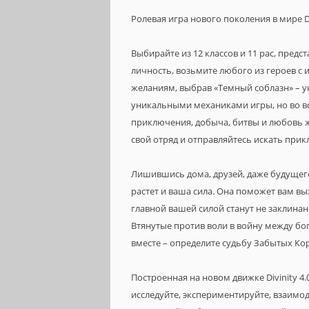
Ролевая игра нового поколения в мире Dun
Выбирайте из 12 классов и 11 рас, пред
личность, возьмите любого из героев с 
желаниям, выбрав «Темный соблазн» – 
уникальными механиками игры, но во вс
приключения, добыча, битвы и любовь ж
свой отряд и отправляйтесь искать при
Лишившись дома, друзей, даже будущего
растет и ваша сила. Она поможет вам выж
главной вашей силой станут не заклина
Втянутые против воли в войну между бо
вместе – определите судьбу Забытых Кор
Построенная на новом движке Divinity 4.
исследуйте, экспериментируйте, взаимо