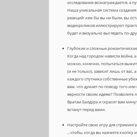
исследование вознаграждается, а п
Наша уникальная система создания
реакций: кем бы вы ни были, вы оста
видеороликов иллюстрируют практ
будет и визуально выглядеть по-др
Глубокие и сложные романтически
Когда над городом нависла война, 
можно, конечно, попытаться выжить 
(и не только), зависит лишь от вас, 
каждого спутника собственные убежд
вам, что думает по поводу того ил
верности своим идеям? Позволите л
Вратам Балдура и скрасит вам мину
встанут перед вами.
Настройте свою игру для стриминга
...чтобы, когда вы нажмете кнопку 