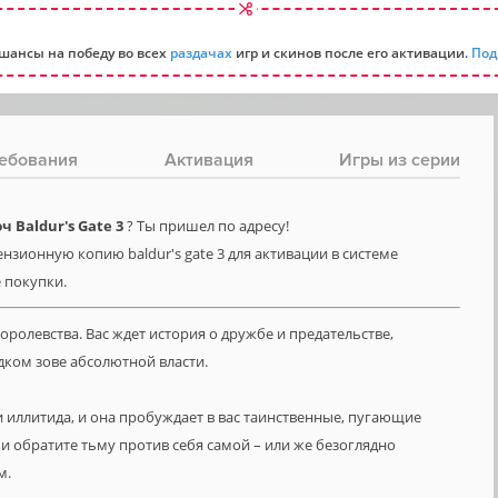
шансы на победу во всех
раздачах
игр и скинов после его активации.
Под
ебования
Активация
Игры из серии
 Baldur's Gate 3
? Ты пришел по адресу!
нзионную копию baldur's gate 3 для активации в системе
е покупки.
оролевства. Вас ждет история о дружбе и предательстве,
ком зове абсолютной власти.
 иллитида, и она пробуждает в вас таинственные, пугающие
и обратите тьму против себя самой – или же безоглядно
м.