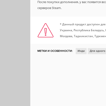
После покупки дополнения, у вас появится в
серверов Steam.
* Данный продукт доступен для
Украина, Республика Беларусь,
Молдова, Таджикистан, Туркмен
МЕТКИ И ОСОБЕННОСТИ:
Инди
Для одного
Ролевая игра
Глубокий сюжет
Фэнтези
Решения с последствиями
Вид сверху
Пош
Тактическая ролевая игра
Компьютерная роле