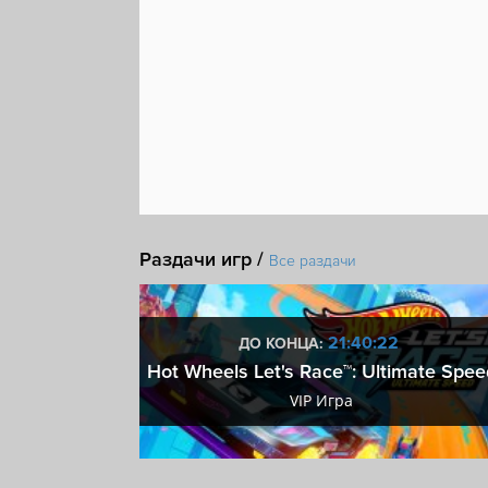
Раздачи игр /
Все раздачи
:21
21:40:21
ДО КОНЦА:
 ключ
Hot Wheels Let's Race™: Ultimate Spee
ключ
VIP Игра