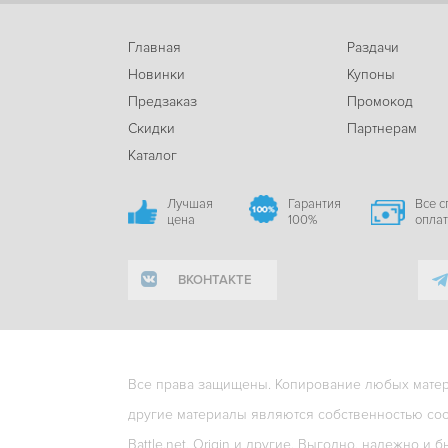
Главная
Раздачи
Новинки
Купоны
Предзаказ
Промокод
Скидки
Партнерам
Каталог
Лучшая
Гарантия
Все 
цена
100%
опла
ВКОНТАКТЕ
Все права защищены. Копирование любых матери
другие материалы являются собственностью соо
Battle.net, Origin и другие. Выгодно, надежно и б