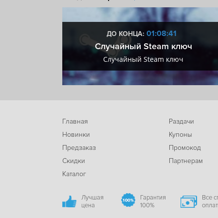
Несколько концовок
Ролевая стратегия
Те
Компьютерная ролевая игра
Warhammer 40K
:40
01:08:40
ДО КОНЦА:
 + VIP
Случайный Steam ключ
Steam Cloud
+ VIP
Случайный Steam ключ
Главная
Раздачи
Новинки
Купоны
Предзаказ
Промокод
Скидки
Партнерам
Каталог
Лучшая
Гарантия
Все 
цена
100%
опла