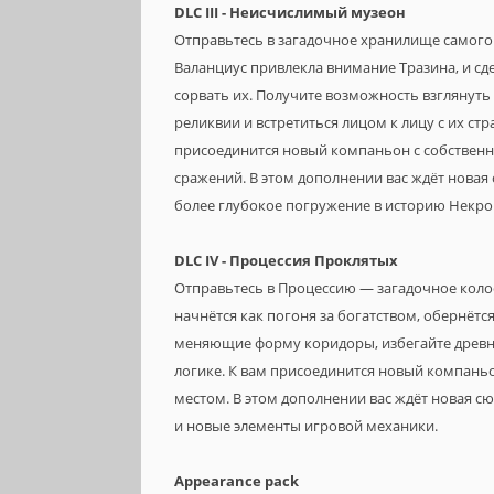
DLC III - Неисчислимый музеон
Отправьтесь в загадочное хранилище самого 
Валанциус привлекла внимание Тразина, и сд
сорвать их. Получите возможность взглянуть
реликвии и встретиться лицом к лицу с их стр
присоединится новый компаньон с собствен
сражений. В этом дополнении вас ждёт новая
более глубокое погружение в историю Некро
DLC IV - Процессия Проклятых
Отправьтесь в Процессию — загадочное колос
начнётся как погоня за богатством, обернётс
меняющие форму коридоры, избегайте древн
логике. К вам присоединится новый компань
местом. В этом дополнении вас ждёт новая с
и новые элементы игровой механики.
Appearance pack