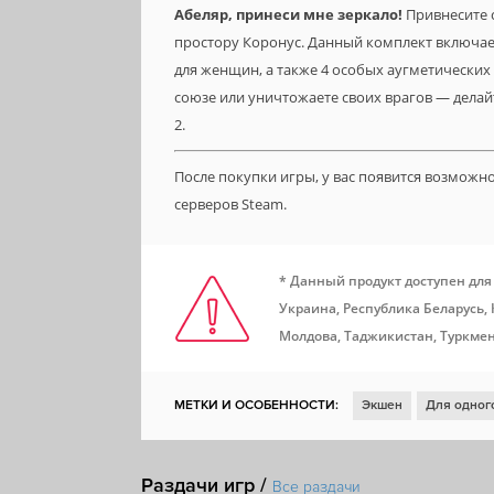
Абеляр, принеси мне зеркало!
Привнесите 
простору Коронус. Данный комплект включает
для женщин, а также 4 особых аугметических
союзе или уничтожаете своих врагов — делайте
2.
После покупки игры, у вас появится возможн
серверов Steam.
* Данный продукт доступен для
Украина, Республика Беларусь,
Молдова, Таджикистан, Туркмен
МЕТКИ И ОСОБЕННОСТИ:
Экшен
Для одног
Для нескольких игроков
Ролевая игра
Глу
Раздачи игр /
Решения с последствиями
Пошаговые сраже
Все раздачи