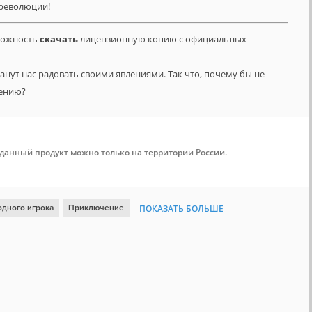
 революции!
зможность
скачать
лицензионную копию с официальных
нут нас радовать своими явлениями. Так что, почему бы не
чению?
 данный продукт можно только на территории России.
одного игрока
Приключение
ПОКАЗАТЬ БОЛЬШЕ
т
Отличный саундтрек
Открытый мир
От первого лица
ная
Насилие
Шутер от первого лица
Мясо
Юмор
Альтернативная история
Антиутопия