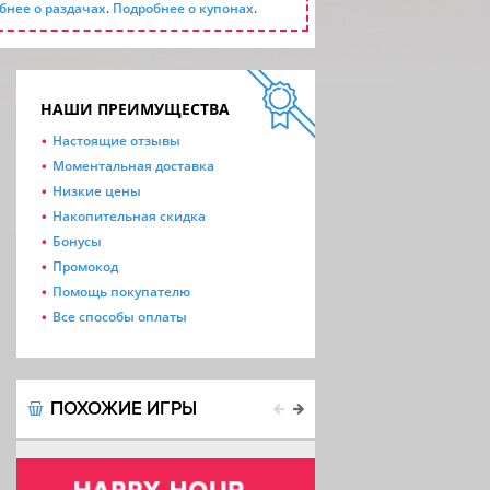
бнее о раздачах
.
Подробнее о купонах
.
НАШИ ПРЕИМУЩЕСТВА
Настоящие отзывы
Моментальная доставка
Низкие цены
Накопительная скидка
Бонусы
Промокод
Помощь покупателю
Все способы оплаты
ПОХОЖИЕ ИГРЫ