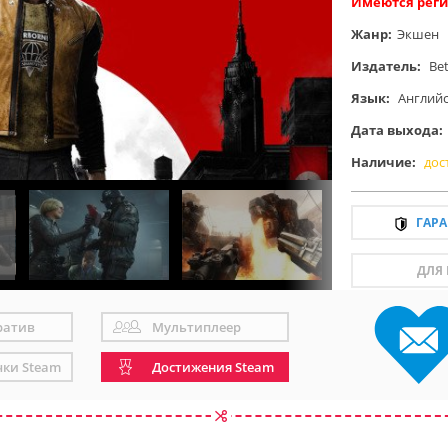
Имеются реги
Жанр:
Экшен
Издатель:
Be
Язык:
Англий
Дата выхода:
Наличие:
дос
ГАР
ДЛЯ
ратив
Мультиплеер
чки Steam
Достижения Steam