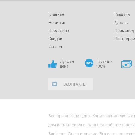
Главная
Раздачи
Новинки
Купоны
Предзаказ
Промокод
Скидки
Партнера
Каталог
Лучшая
Гарантия
цена
100%
ВКОНТАКТЕ
Все права защищены. Копирование любых ма
другие материалы являются собственность
Battle.net, Origin и другие. Выгодно, надежн