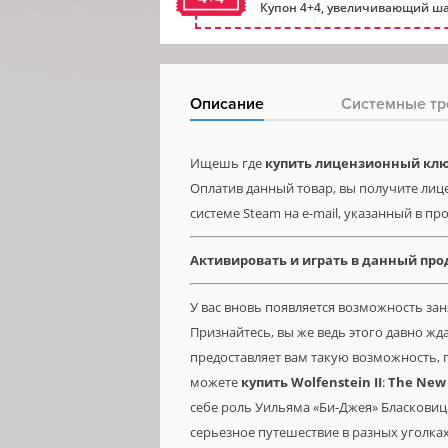
Купон 4+4, увеличивающий ша
Описание
Системные тр
Ищешь где
купить лицензионный ключ 
Оплатив данный товар, вы получите лицен
системе Steam на e-mail, указанный в пр
Активировать и играть в данный про
У вас вновь появляется возможность за
Признайтесь, вы же ведь этого давно ж
предоставляет вам такую возможность, п
можете
купить
Wolfenstein
II
:
The
New
себе роль Уильяма «Би-Джея» Бласковица
серьезное путешествие в разных уголка