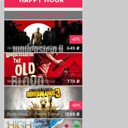
Выгодное предложение!
-67%
649
Wolfenstein II: The New Colossus Digital Deluxe Edition
c
779
Wolfenstein: The Old Blood
c
-60%
1599
Borderlands 3 Ultimate Edition (Steam)
c