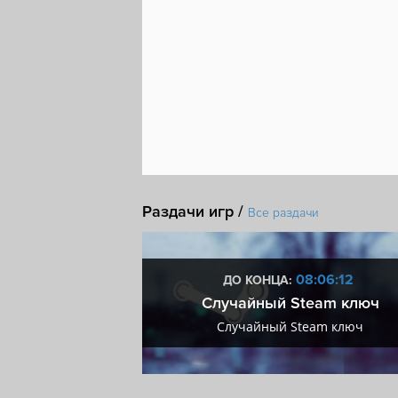
Раздачи игр /
Все раздачи
5:06:11
08:06:11
ДО КОНЦА:
мум + VIP
Случайный Steam ключ
мум + VIP
Случайный Steam ключ