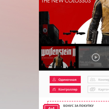
Одиночная
Коопе
Контроллер
Карто
БОНУС ЗА ПОКУПКУ
4+4