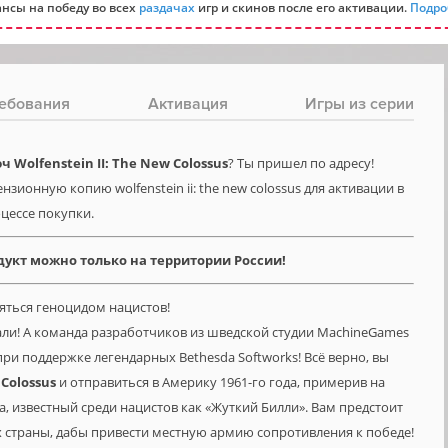
нсы на победу во всех
раздачах
игр и скинов после его активации.
Подро
ебования
Активация
Игры из серии
Wolfenstein II: The New Colossus
? Ты пришел по адресу!
зионную копию wolfenstein ii: the new colossus для активации в
оцессе покупки.
дукт можно только на территории России!
няться геноцидом нацистов!
дали! А команда разработчиков из шведской студии MachineGames
ри поддержке легендарных Bethesda Softworks! Всё верно, вы
Colossus
и отправиться в Америку 1961-го года, примерив на
, известный среди нацистов как «Жуткий Билли». Вам предстоит
х страны, дабы привести местную армию сопротивления к победе!