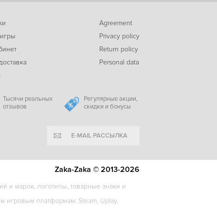
ки
Agreement
 игры
Privacy policy
бинет
Return policy
доставка
Personal data
а
Тысячи реальных
Регулярные акции,
отзывов
скидки и бонусы
E-MAIL РАССЫЛКА
Zaka-Zaka © 2013-2026
й и марок, логотипы, товарные знаки и
 игровым платформам: Steam, Uplay,