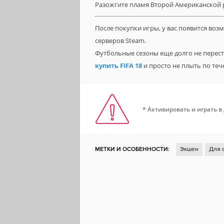
Разожгите пламя Второй Американской
После покупки игры, у вас появится во
серверов Steam.
Футбольные сезоны еще долго не переста
купить FIFA 18
и просто не плыть по те
* Активировать и играть в
МЕТКИ И ОСОБЕННОСТИ:
Экшен
Для 
Для нескольких игроков
Глубокий сюже
Научная фантастика
Шутер
Атмосфер
Стелс
Нагота
Вторая мировая война
Remote Play на телефоне
Steam Cloud