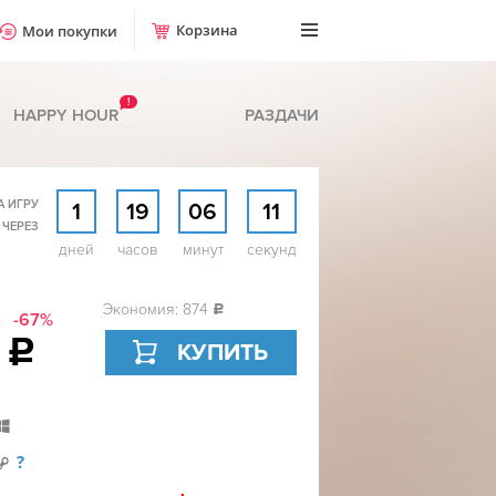
Корзина
Мои покупки
!
HAPPY HOUR
РАЗДАЧИ
А ИГРУ
1
19
06
10
 ЧЕРЕЗ
дней
часов
минут
секунд
Экономия: 874
c
-67%
5
c
КУПИТЬ
?