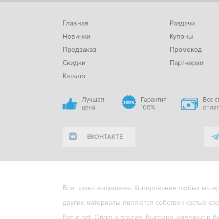
Главная
Раздачи
Новинки
Купоны
Предзаказ
Промокод
Скидки
Партнерам
Каталог
Лучшая
Гарантия
Все 
цена
100%
опла
ВКОНТАКТЕ
Все права защищены. Копирование любых матери
другие материалы являются собственностью соо
Battle.net, Origin и другие. Выгодно, надежно и б