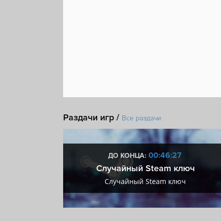
Атмосфера
Хоррор
Выживание
Насили
Психологический хоррор
Исследование
Х
Remote Play на телефоне
Steam Cloud
Раздачи игр /
Все раздачи
:26
00:46:26
ДО КОНЦА:
 + VIP
Случайный Steam ключ
+ VIP
Случайный Steam ключ