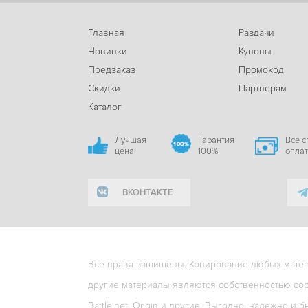
Главная
Раздачи
Новинки
Купоны
Предзаказ
Промокод
Скидки
Партнерам
Каталог
Лучшая
Гарантия
Все 
цена
100%
опла
ВКОНТАКТЕ
Все права защищены. Копирование любых матери
другие материалы являются собственностью соо
Battle.net, Origin и другие. Выгодно, надежно и б