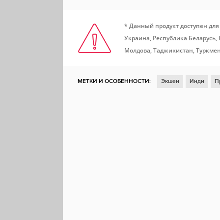
* Данный продукт доступен для
Украина, Республика Беларусь,
Молдова, Таджикистан, Туркмен
МЕТКИ И ОСОБЕННОСТИ:
Экшен
Инди
П
Кооператив
От первого лица
Атмосферная
Контроллер
Реиграбельность
Стелс
Пси
Хоррор на выживание
Быстрая
Командная