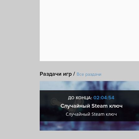
Steam Cloud
Раздачи игр /
Все раздачи
:53
02:04:53
ДО КОНЦА:
 + VIP
Случайный Steam ключ
+ VIP
Случайный Steam ключ