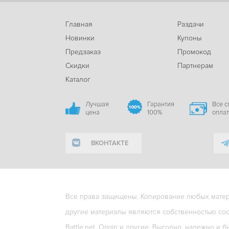
Главная
Раздачи
Новинки
Купоны
Предзаказ
Промокод
Скидки
Партнерам
Каталог
Лучшая
Гарантия
Все 
цена
100%
опла
ВКОНТАКТЕ
Все права защищены. Копирование любых матери
другие материалы являются собственностью соо
Battle.net, Origin и другие. Выгодно, надежно и б