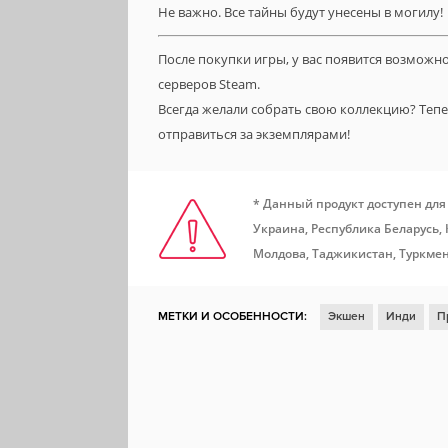
Не важно. Все тайны будут унесены в могилу!
После покупки игры, у вас появится возможн
серверов Steam.
Всегда желали собрать свою коллекцию? Теп
отправиться за экземплярами!
* Данный продукт доступен для
Украина, Республика Беларусь,
Молдова, Таджикистан, Туркмен
МЕТКИ И ОСОБЕННОСТИ:
Экшен
Инди
П
Казуальная игра
Для нескольких игроков
О
Атмосфера
Смешная
Хоррор
Выживани
Исследование
Совместная игра по сети
Хо