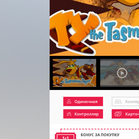
Одиночная
Коопе
Контроллер
Карто
БОНУС ЗА ПОКУПКУ
1+1