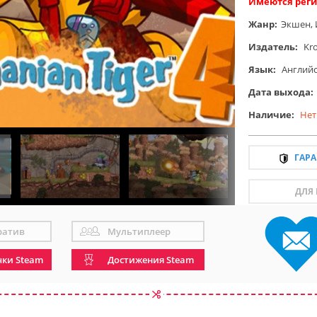
Имеются реги
Жанр:
Экшен
,
Издатель:
Kr
Язык:
Англий
Дата выхода:
Наличие:
Нет
ГАР
ДЛЯ
ратив
Мультиплеер
чки Steam
Достижения Steam