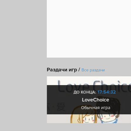
Раздачи игр /
Все раздачи
8:54:31
17:54:31
ДО КОНЦА:
™: Ultimate Speed
LoveChoice
ра
Обычная игра