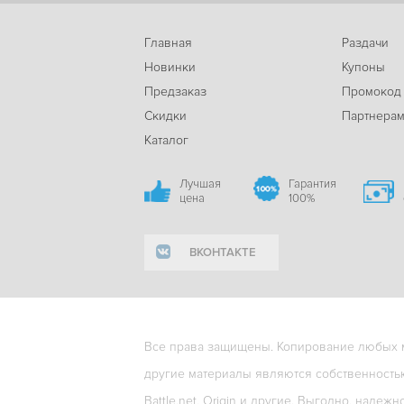
Главная
Раздачи
Новинки
Купоны
Предзаказ
Промокод
Скидки
Партнера
Каталог
Лучшая
Гарантия
цена
100%
ВКОНТАКТЕ
Все права защищены. Копирование любых ма
другие материалы являются собственность
Battle.net, Origin и другие. Выгодно, надежн