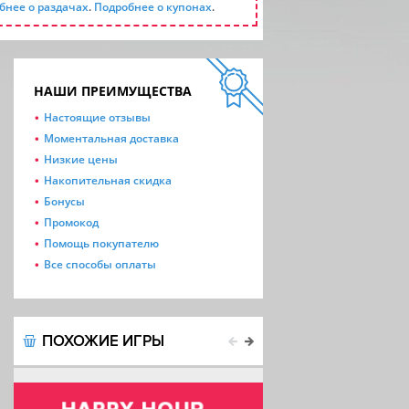
бнее о раздачах
.
Подробнее о купонах
.
НАШИ ПРЕИМУЩЕСТВА
Настоящие отзывы
Моментальная доставка
Низкие цены
Накопительная скидка
Бонусы
Промокод
Помощь покупателю
Все способы оплаты
ПОХОЖИЕ ИГРЫ