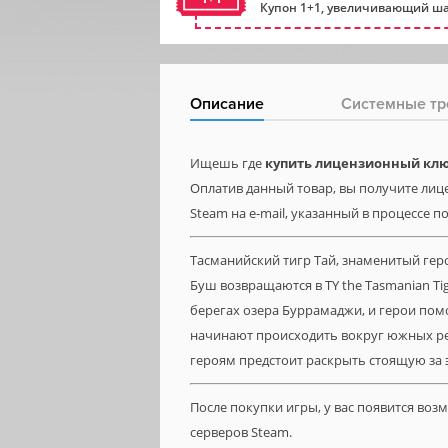
Купон 1+1, увеличивающий ша
Описание
Системные тр
Ищешь где
купить лицензионный ключ (
Оплатив данный товар, вы получите лице
Steam на e-mail, указанный в процессе п
Тасманийский тигр Тай, знаменитый гер
Буш возвращаются в TY the Tasmanian Tig
берегах озера Буррамаджи, и герои пом
начинают происходить вокруг южных рек
героям предстоит раскрыть стоящую за 
После покупки игры, у вас появится во
серверов Steam.