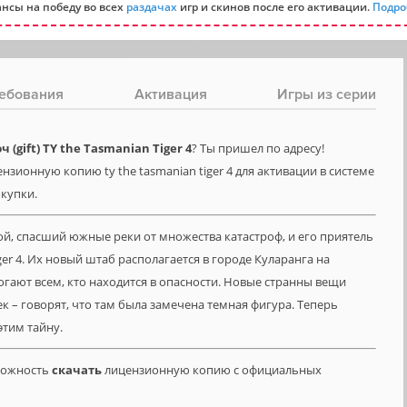
нсы на победу во всех
раздачах
игр и скинов после его активации.
Подро
ебования
Активация
Игры из серии
gift) TY the Tasmanian Tiger 4
? Ты пришел по адресу!
нзионную копию ty the tasmanian tiger 4 для активации в системе
окупки.
ой, спасший южные реки от множества катастроф, и его приятель
er 4. Их новый штаб располагается в городе Куларанга на
огают всем, кто находится в опасности. Новые странны вещи
 – говорят, что там была замечена темная фигура. Теперь
этим тайну.
зможность
скачать
лицензионную копию с официальных