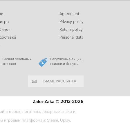
ки
Agreement
-42%
 игры
Privacy policy
239
Scribblenauts Unlimited
c
бинет
Return policy
доставка
Personal data
а
-6%
549
THE GOOD OLD DAYS
c
Тысячи реальных
Регулярные акции,
отзывов
скидки и бонусы
E-MAIL РАССЫЛКА
-37%
345
CLAWPUNK
c
Zaka-Zaka © 2013-2026
й и марок, логотипы, товарные знаки и
 игровым платформам: Steam, Uplay,