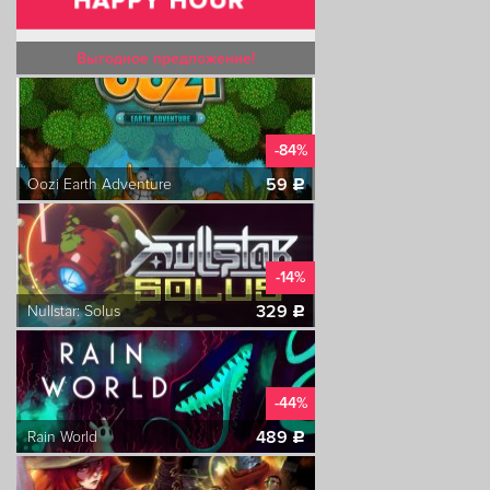
Выгодное предложение!
-84%
59
Oozi Earth Adventure
c
-14%
329
Nullstar: Solus
c
-44%
489
Rain World
c