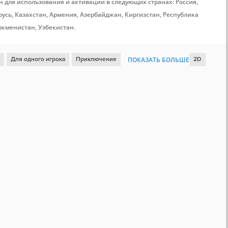
н для использования и активации в следующих странах: Россия,
усь, Казахстан, Армения, Азербайджан, Киргизстан, Республика
ркменистан, Узбекистан.
Для одного игрока
Приключение
ПОКАЗАТЬ БОЛЬШЕ
2D
ожная
Платформер
Цветастая
Милая
Статистика
Доски почета Steam