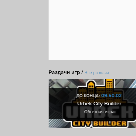
Раздачи игр /
Все раздачи
0:50:01
09:50:01
ДО КОНЦА:
rty!
Urbek City Builder
ра
Обычная игра