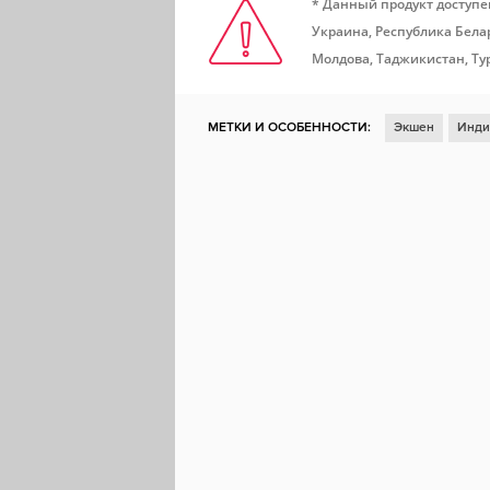
* Данный продукт доступе
Украина, Республика Белар
Молдова, Таджикистан, Ту
МЕТКИ И ОСОБЕННОСТИ:
Экшен
Инди
Отличный саундтрек
Головоломка
Сл
Головоломка-платформер
Красивая