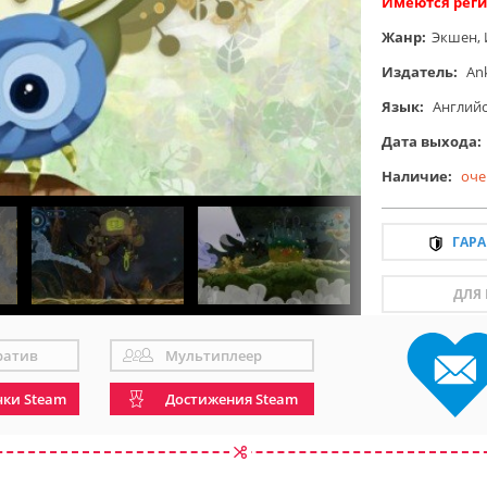
Имеются реги
Жанр:
Экшен
,
Издатель:
An
Язык:
Англий
Дата выхода:
Наличие:
оче
ГАР
ДЛЯ
ратив
Мультиплеер
чки Steam
Достижения Steam