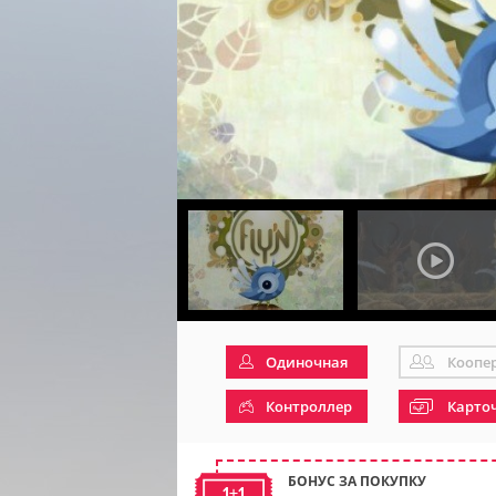
Одиночная
Коопе
Контроллер
Карто
БОНУС ЗА ПОКУПКУ
1+1