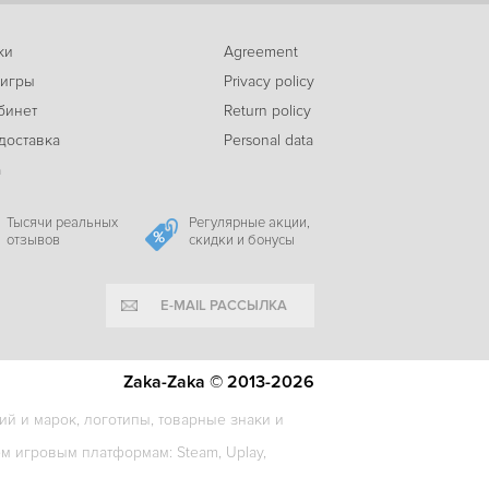
ки
Agreement
-84%
 игры
Privacy policy
99
BLACKHOLE Complete Edition
c
бинет
Return policy
доставка
Personal data
а
-9%
326
Shutter Nyan! Enhanced Edition
c
Тысячи реальных
Регулярные акции,
отзывов
скидки и бонусы
E-MAIL РАССЫЛКА
Zaka-Zaka © 2013-2026
й и марок, логотипы, товарные знаки и
 игровым платформам: Steam, Uplay,