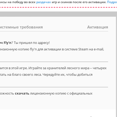
нсы на победу во всех
раздачах
игр и скинов после его активации.
Подро
истемные требования
Активация
 Fly'n
? Ты пришел по адресу!
нзионную копию fly'n для активации в системе Steam на e-mail,
ится в этой игре. Играйте за хранителей лесного мира – четырех
ть на благо своего леса. Чередуйте их, чтобы добиться
зможность
скачать
лицензионную копию с официальных