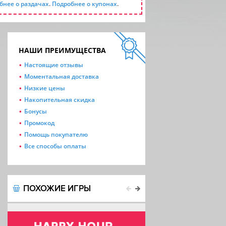
бнее о раздачах
.
Подробнее о купонах
.
НАШИ ПРЕИМУЩЕСТВА
Настоящие отзывы
Моментальная доставка
Низкие цены
Накопительная скидка
Бонусы
Промокод
Помощь покупателю
Все способы оплаты
ПОХОЖИЕ ИГРЫ