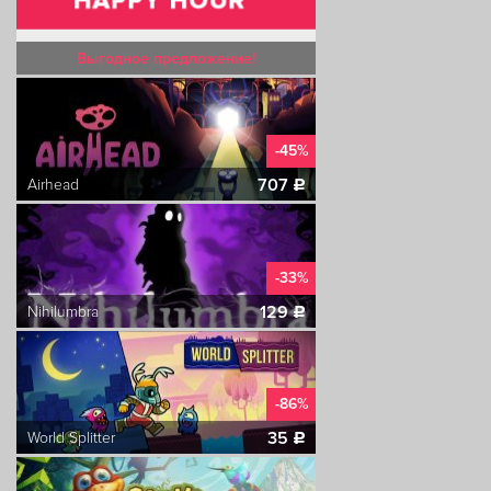
Выгодное предложение!
-45%
707
Airhead
c
-33%
129
Nihilumbra
c
-86%
35
World Splitter
c