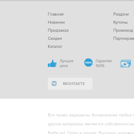
Главная
Раздачи
Новинки
Купоны
Предзаказ
Промокод
Скидки
Партнера
Каталог
Лучшая
Гарантия
цена
100%
ВКОНТАКТЕ
Все права защищены. Копирование любых ма
другие материалы являются собственность
Battle.net, Origin и другие. Выгодно, надежн