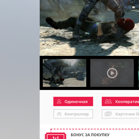
Одиночная
Кооперати
Контроллер
Карточки S
БОНУС ЗА ПОКУПКУ
1+1