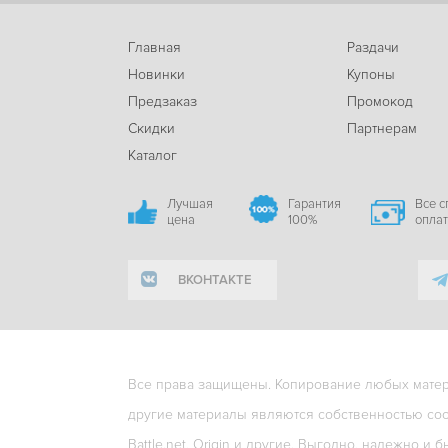
Главная
Раздачи
Новинки
Купоны
Предзаказ
Промокод
Скидки
Партнерам
Каталог
Лучшая
Гарантия
Все 
цена
100%
опла
ВКОНТАКТЕ
Все права защищены. Копирование любых матери
другие материалы являются собственностью соо
Battle.net, Origin и другие. Выгодно, надежно и б