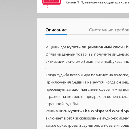
Купон 1+1, увеличивающий шансы н
Описание
Системные требо
Ищешь где
купить лицензионный ключ The 
Оплатив данный товар, вы получите лицензион
активации в системе Steam на e-mail, указанн
Когда судьба всего мира повиснет на волоске
Приключения Седвика начнутся, когда он реш
преследует загадочная синяя сфера, и мир в
страхи: она не только предрекает конец света
страшной судьбы.
Решившись
купить
The
Whispered
World
Sp
включает в себя эксклюзивные аудио-коммен
также оркестровый саундтрек и новые игров