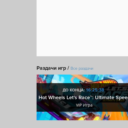
Раздачи игр /
Все раздачи
:37
16:25:37
ДО КОНЦА:
 ключ
Hot Wheels Let's Race™: Ultimate Spee
ключ
VIP Игра