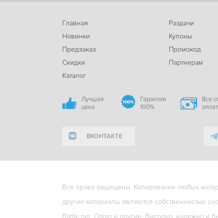
Главная
Раздачи
Новинки
Купоны
Предзаказ
Промокод
Скидки
Партнерам
Каталог
Лучшая
Гарантия
Все 
цена
100%
опла
ВКОНТАКТЕ
Все права защищены. Копирование любых матери
другие материалы являются собственностью соо
Battle.net, Origin и другие. Выгодно, надежно и б