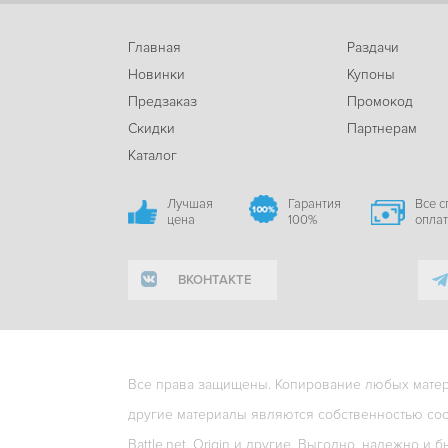
Главная
Раздачи
Новинки
Купоны
Предзаказ
Промокод
Скидки
Партнерам
Каталог
Лучшая
Гарантия
Все 
цена
100%
опла
ВКОНТАКТЕ
Все права защищены. Копирование любых матери
другие материалы являются собственностью соо
Battle.net, Origin и другие. Выгодно, надежно и б