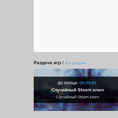
Космос
Поддержка модификаций
Строител
Космический симулятор
Мастерская Steam
Раздачи игр /
Все раздачи
:40
00:35:40
ДО КОНЦА:
 + VIP
Случайный Steam ключ
+ VIP
Случайный Steam ключ