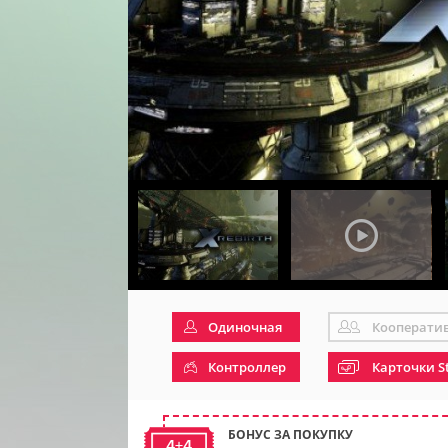
Одиночная
Кооперати
Контроллер
Карточки S
БОНУС ЗА ПОКУПКУ
4+4