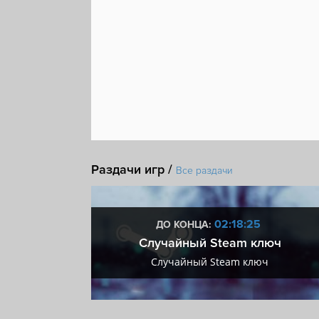
Поддержка модификаций
Экономика
Косм
Имеются субтитры
Steam Cloud
Раздачи игр /
Все раздачи
:24
02:18:24
ДО КОНЦА:
 + VIP
Случайный Steam ключ
+ VIP
Случайный Steam ключ