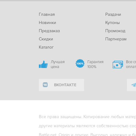
Главная
Раздачи
Новинки
Купоны
Предзаказ
Промокод
Скидки
Партнерам
Каталог
Лучшая
Гарантия
Все 
цена
100%
опла
ВКОНТАКТЕ
Все права защищены. Копирование любых матери
другие материалы являются собственностью соо
Battle.net, Origin и другие. Выгодно, надежно и б