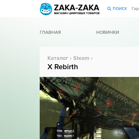
ПОИСК
Гар
ГЛАВНАЯ
НОВИНКИ
Каталог
›
Steam
›
X Rebirth