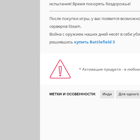
испытания! Время покорять бездорожье!
После покупки игры, у вас появится возможн
серверов Steam.
Война с оружием наших дней несёт в себе уб
решившись
купить Battlefield 3
* Активация продукта - в любом
МЕТКИ И ОСОБЕННОСТИ:
Инди
Для одного
Для нескольких игроков
Кооператив
Атмо
Реализм
Игрок против игрока
Физика
И
Совместная игра по сети
Вождение
Иммер
Мастерская Steam
Включает редактор уровне