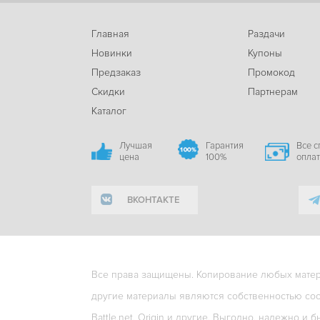
Главная
Раздачи
Новинки
Купоны
Предзаказ
Промокод
Скидки
Партнерам
Каталог
Лучшая
Гарантия
Все 
цена
100%
опла
ВКОНТАКТЕ
Все права защищены. Копирование любых матери
другие материалы являются собственностью соо
Battle.net, Origin и другие. Выгодно, надежно и б