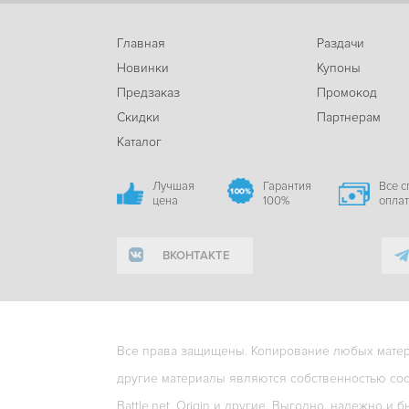
Главная
Раздачи
Новинки
Купоны
Предзаказ
Промокод
Скидки
Партнерам
Каталог
Лучшая
Гарантия
Все 
цена
100%
опла
ВКОНТАКТЕ
Все права защищены. Копирование любых матери
другие материалы являются собственностью соо
Battle.net, Origin и другие. Выгодно, надежно и б