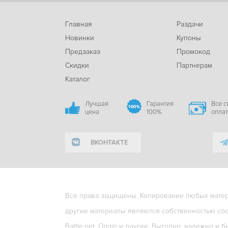
Главная
Раздачи
Новинки
Купоны
Предзаказ
Промокод
Скидки
Партнерам
Каталог
Лучшая
Гарантия
Все 
цена
100%
опла
ВКОНТАКТЕ
Все права защищены. Копирование любых матери
другие материалы являются собственностью соо
Battle.net, Origin и другие. Выгодно, надежно и б