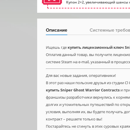
Купон 2+2, увеличивающий шансы н
Описание
Системные требо
Ищешь где
купить лицензионный ключ Snip
Оплатив данный товар, вы получите лицензион
системе Steam на e-mail, указанный в процесс
Для вас новые задания, оперативники!
В этот раз наши польские друзья из студии 
купить
Sniper
Ghost
Warrior
Contracts
и при
франшизы разработчики вернулись к корням,
долгих и утомительных путешествий по откр
условия, выполняя их, вы будете получать д
контракт – решаете только вы!
Постарайтесь не сгинуть в этих суровых края