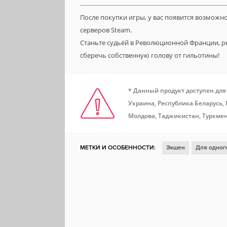
После покупки игры, у вас появится возможн
серверов Steam.
Станьте судьёй в Революционной Франции,
сберечь собственную голову от гильотины!
* Данный продукт доступен для
Украина, Республика Беларусь,
Молдова, Таджикистан, Туркмен
МЕТКИ И ОСОБЕННОСТИ:
Экшен
Для одног
Открытый мир
От первого лица
Шутер
Мясо
Реализм
Реиграбельность
Стелс
Steam Cloud