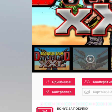
Одиночная
Кооперати
Контроллер
Карточки S
БОНУС ЗА ПОКУПКУ
1+1