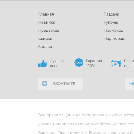
Главная
Раздачи
Новинки
Купоны
Предзаказ
Промокод
Скидки
Партнерам
Каталог
Лучшая
Гарантия
Все 
цена
100%
опла
ВКОНТАКТЕ
Все права защищены. Копирование любых матери
другие материалы являются собственностью соо
Battle.net, Origin и другие. Выгодно, надежно и б