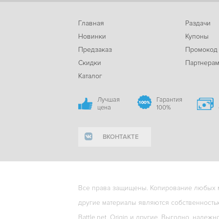
Главная
Раздачи
Новинки
Купоны
Предзаказ
Промокод
Скидки
Партнера
Каталог
Лучшая
Гарантия
цена
100%
ВКОНТАКТЕ
Все права защищены. Копирование любых ма
другие материалы являются собственность
Battle.net, Origin и другие. Выгодно, надежн