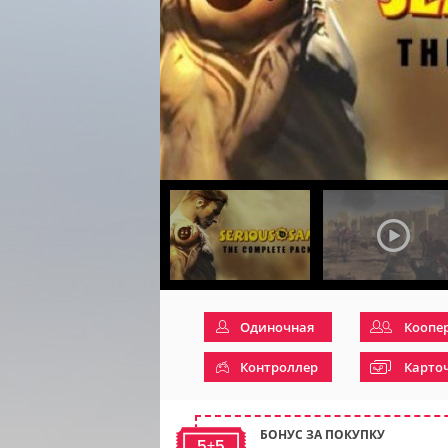
Одиночная
Коопе
Контроллер
Карто
БОНУС ЗА ПОКУПКУ
5+5