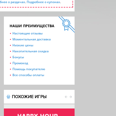
бнее о раздачах
.
Подробнее о купонах
.
НАШИ ПРЕИМУЩЕСТВА
Настоящие отзывы
Моментальная доставка
Низкие цены
Накопительная скидка
Бонусы
Промокод
Помощь покупателю
Все способы оплаты
ПОХОЖИЕ ИГРЫ