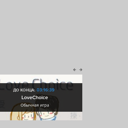
03:16:38
ДО КОНЦА:
ДО КОН
LoveChoice
Купоны М
Обычная игра
Купоны М