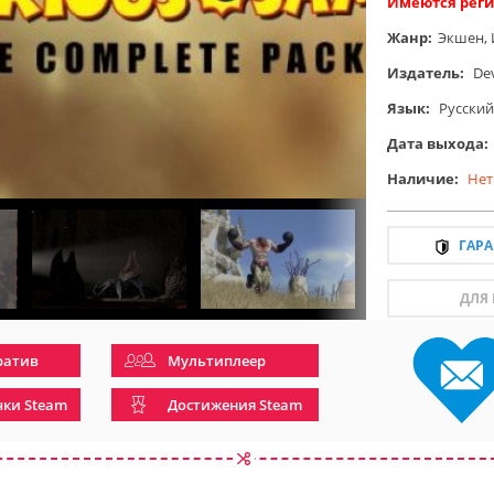
Имеются реги
Жанр:
Экшен
,
Издатель:
Dev
Язык:
Русский
Дата выхода:
Наличие:
Нет
ГАР
ДЛЯ
ратив
Мультиплеер
чки Steam
Достижения Steam