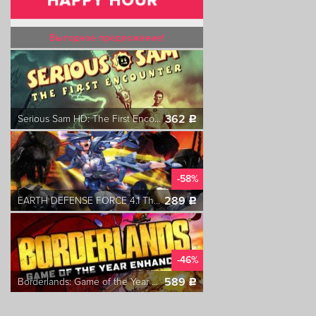
Выгодное предложение!
362
Serious Sam HD: The First Encounter
c
-58%
289
EARTH DEFENSE FORCE 4.1 The Shadow of New Despair
c
-46%
589
Borderlands: Game of the Year Enhanced
c