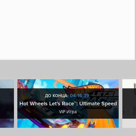
От первого лица
Научная фантастика
Шутер
Смешная
о
Юмор
Приключенческая игра
Локальный мультиплеер
естная локальная игра
Инопланетяне
Разделение экрана
игра
Steam Cloud
Доски почета Steam
04:16:38
ДО КОНЦА:
Hot Wheels Let's Race™: Ultimate Speed
VIP Игра