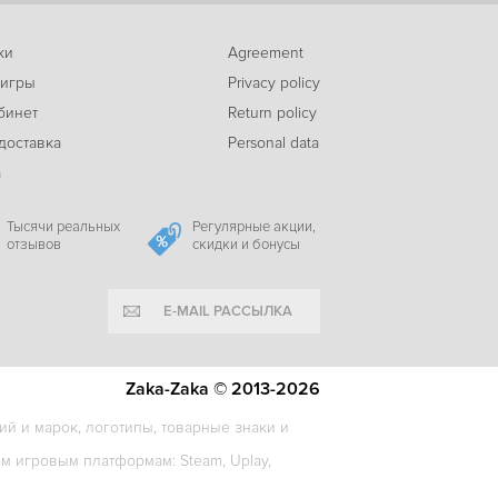
ки
Agreement
 игры
Privacy policy
бинет
Return policy
доставка
Personal data
а
Тысячи реальных
Регулярные акции,
отзывов
скидки и бонусы
E-MAIL РАССЫЛКА
Zaka-Zaka © 2013-2026
й и марок, логотипы, товарные знаки и
 игровым платформам: Steam, Uplay,