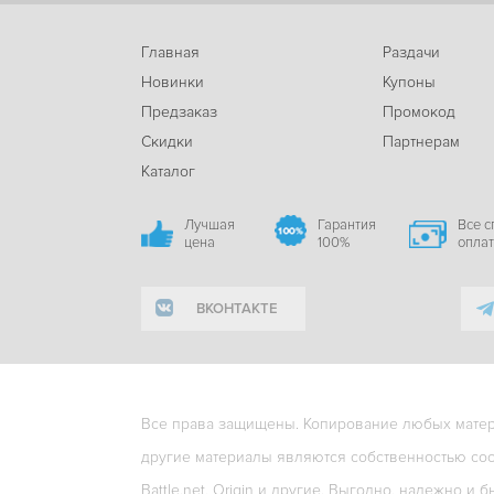
Главная
Раздачи
Новинки
Купоны
Предзаказ
Промокод
Скидки
Партнерам
Каталог
Лучшая
Гарантия
Все 
цена
100%
опла
ВКОНТАКТЕ
Все права защищены. Копирование любых матери
другие материалы являются собственностью соо
Battle.net, Origin и другие. Выгодно, надежно и б