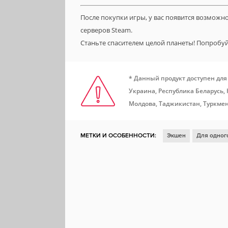
После покупки игры, у вас появится возможн
серверов Steam.
Станьте спасителем целой планеты! Попробу
* Данный продукт доступен для
Украина, Республика Беларусь,
Молдова, Таджикистан, Туркмен
МЕТКИ И ОСОБЕННОСТИ:
Экшен
Для одног
Ролевая игра
Глубокий сюжет
Кооператив
Файтинг
Beat 'em up
Пираты
3D-файтин
Доски почета Steam