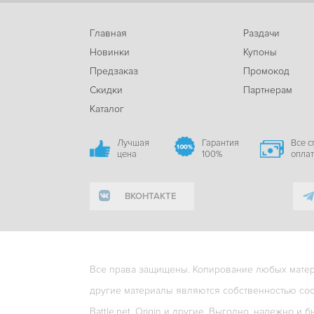
Главная
Раздачи
Новинки
Купоны
Предзаказ
Промокод
Скидки
Партнерам
Каталог
Лучшая
Гарантия
Все 
цена
100%
опла
ВКОНТАКТЕ
Все права защищены. Копирование любых матери
другие материалы являются собственностью соо
Battle.net, Origin и другие. Выгодно, надежно и б