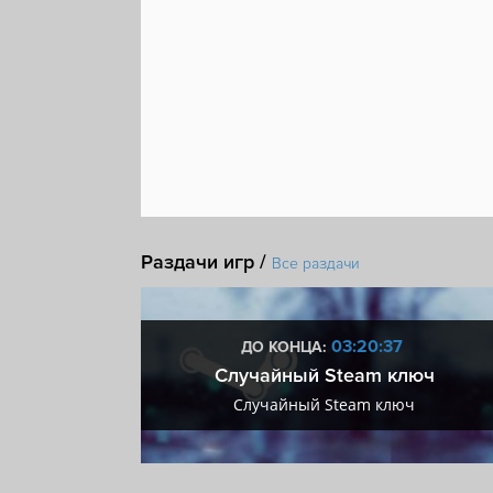
Раздачи игр /
Все раздачи
:37
03:20:37
ДО КОНЦА:
 + VIP
Случайный Steam ключ
+ VIP
Случайный Steam ключ