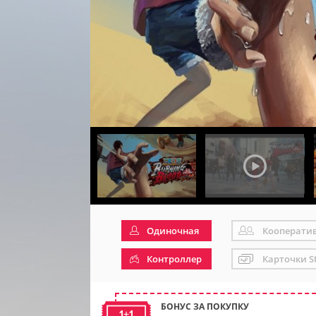
Одиночная
Кооперати
Контроллер
Карточки S
БОНУС ЗА ПОКУПКУ
1+1