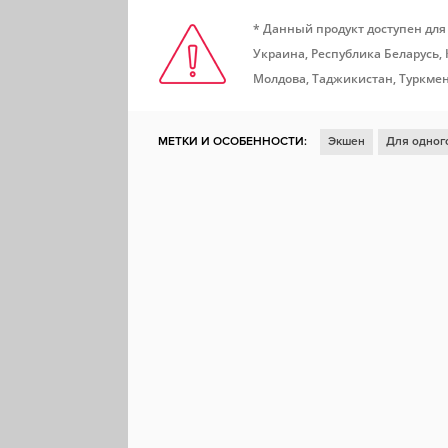
* Данный продукт доступен для
Украина, Республика Беларусь,
Молдова, Таджикистан, Туркмен
МЕТКИ И ОСОБЕННОСТИ:
Экшен
Для одног
Казуальная игра
Атмосферная
Смешная
Милая
Контроллер
Расслабляющая
При
Ритм-игра
Электронная музыка