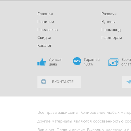
Главная
Раздачи
Новинки
Купоны
Предзаказ
Промокод
Скидки
Партнерам
Каталог
Лучшая
Гарантия
Все 
цена
100%
опла
ВКОНТАКТЕ
Все права защищены. Копирование любых матери
другие материалы являются собственностью соо
Battle.net, Origin и другие. Выгодно, надежно и б