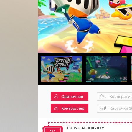
Одиночная
Кооперати
Контроллер
Карточки S
БОНУС ЗА ПОКУПКУ
1+1