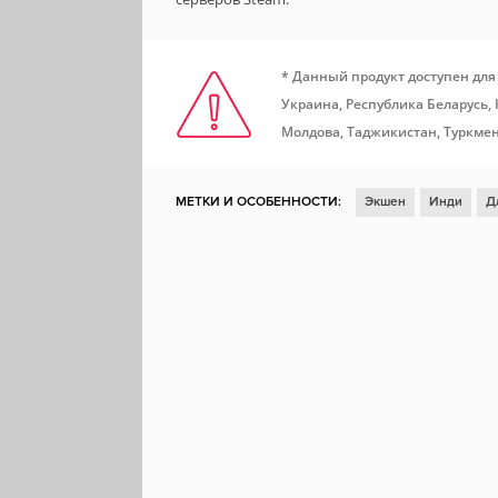
* Данный продукт доступен для
Украина, Республика Беларусь,
Молдова, Таджикистан, Туркмен
МЕТКИ И ОСОБЕННОСТИ:
Экшен
Инди
Д
Стратегия
Симулятор
Казуальная игра
Д
Цветастая
Для всей семьи
Юмор
Милая
Мультипликация
Локальный кооператив
Re