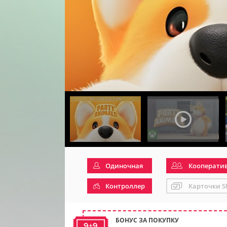
Одиночная
Кооперати
Контроллер
Карточки S
БОНУС ЗА ПОКУПКУ
9+9