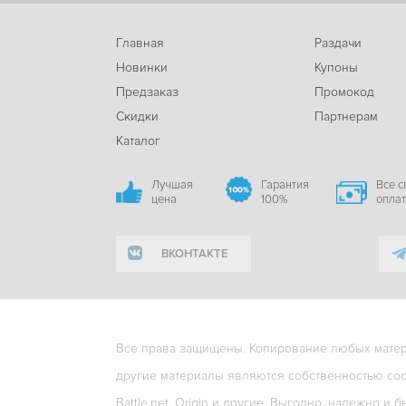
Главная
Раздачи
Новинки
Купоны
Предзаказ
Промокод
Скидки
Партнерам
Каталог
Лучшая
Гарантия
Все 
цена
100%
опла
ВКОНТАКТЕ
Все права защищены. Копирование любых матери
другие материалы являются собственностью соо
Battle.net, Origin и другие. Выгодно, надежно и б