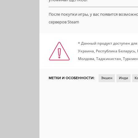
После покупки игры, у вас появится возможн
серверов Steam
* Данный продукт доступен для
Украина, Республика Беларусь,
Молдова, Таджикистан, Туркмен
МЕТКИ И ОСОБЕННОСТИ:
Экшен
Инди
К
Для нескольких игроков
Кооператив
Смеш
Локальный мультиплеер
Игрок против игрока
Локальный кооператив
Локальная игра на че