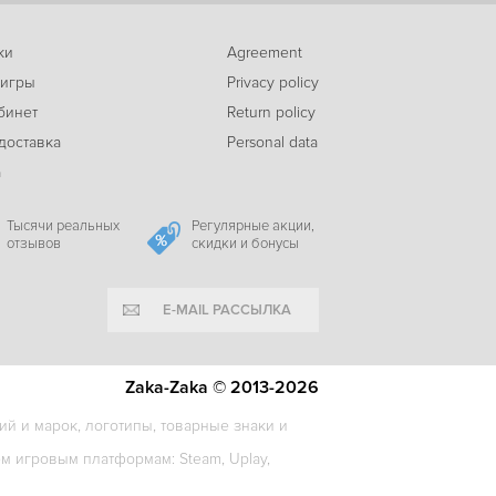
ки
Agreement
-69%
 игры
Privacy policy
249
Magicka 2
c
бинет
Return policy
доставка
Personal data
а
-44%
414
Make Way
c
Тысячи реальных
Регулярные акции,
отзывов
скидки и бонусы
E-MAIL РАССЫЛКА
-63%
187
The Sisters - Party of the Year
c
Zaka-Zaka © 2013-2026
й и марок, логотипы, товарные знаки и
-58%
 игровым платформам: Steam, Uplay,
147
Volley Pals
c