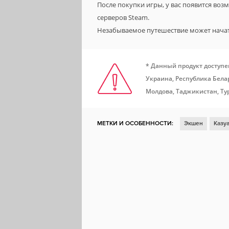
После покупки игры, у вас появится во
серверов Steam.
Незабываемое путешествие может нача
* Данный продукт доступе
Украина, Республика Белар
Молдова, Таджикистан, Ту
МЕТКИ И ОСОБЕННОСТИ:
Экшен
Казу
Кооператив
Смешная
Цветастая
Ю
Игрок против игрока
Сетевой кооперати
Локальный кооператив
Локальная игра 
Доски почета Steam
Включает редактор