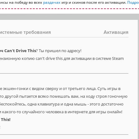
нсы на победу во всех
раздачах
игр и скинов после его активации.
Подро
истемные требования
Активация
Can't Drive This
? Ты пришел по адресу!
нзионную копию can't drive this для активации в системе Steam
ые экшен-гонки с видом сверху и от третьего лица. Суть игры в
о-то другой пытается всяко помешать вам, на ходу строя гоночную
 беспокойтесь, одна клавиатура и одна мышь - этого достаточно
и какого-то случайного человека в интернете для игры онлайн!
e
This!
!