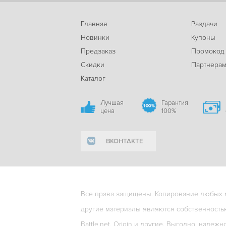
Главная
Раздачи
Новинки
Купоны
Предзаказ
Промокод
Скидки
Партнера
Каталог
Лучшая
Гарантия
цена
100%
ВКОНТАКТЕ
Все права защищены. Копирование любых ма
другие материалы являются собственность
Battle.net, Origin и другие. Выгодно, надежн