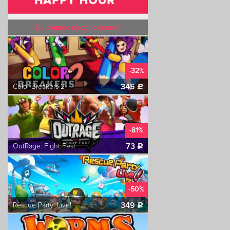
Выгодное предложение!
-32%
345
Color Breakers 2
c
-81%
73
OutRage: Fight Fest
c
-50%
349
Rescue Party: Live!
c