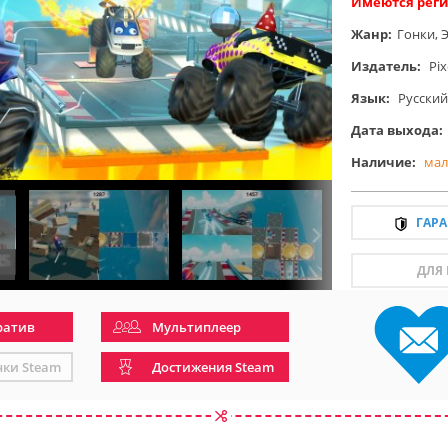
Имеются реги
Жанр:
Гонки
,
Издатель:
Pix
Язык:
Русский
Дата выхода:
Наличие:
мал
ГАР
ДЛЯ
ратив
Мультиплеер
чки Steam
Достижения Steam