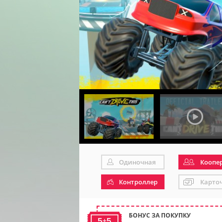
Одиночная
Коопе
Контроллер
Карто
БОНУС ЗА ПОКУПКУ
5+5