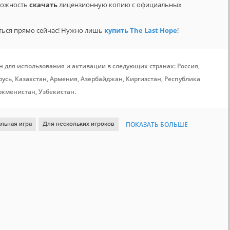
зможность
скачать
лицензионную копию с официальных
ться прямо сейчас! Нужно лишь
купить The Last Hope
!
н для использования и активации в следующих странах: Россия,
усь, Казахстан, Армения, Азербайджан, Киргизстан, Республика
ркменистан, Узбекистан.
альная игра
Для нескольких игроков
ПОКАЗАТЬ БОЛЬШЕ
мор
Аркада
Гонки
Локальный мультиплеер
в
Вождение
Соревновательная
Командная
на четверых
Разделение экрана
Вечеринка
Дети
 уровней