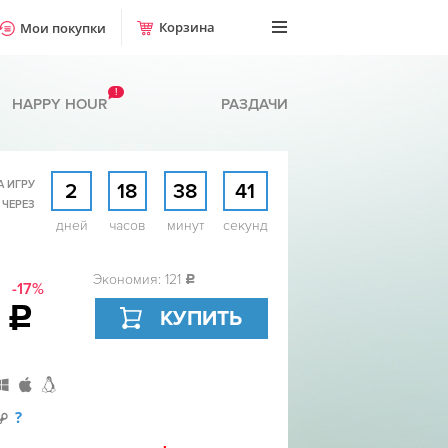
Корзина
Мои покупки
!
HAPPY HOUR
РАЗДАЧИ
А ИГРУ
2
18
38
40
 ЧЕРЕЗ
дней
часов
минут
секунд
Экономия: 121
c
-17%
9
c
КУПИТЬ
?