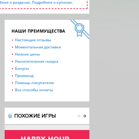
бнее о раздачах
.
Подробнее о купонах
.
НАШИ ПРЕИМУЩЕСТВА
Настоящие отзывы
Моментальная доставка
Низкие цены
Накопительная скидка
Бонусы
Промокод
Помощь покупателю
Все способы оплаты
ПОХОЖИЕ ИГРЫ