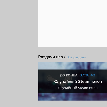
Раздачи игр /
Все раздачи
4:38:41
07:38:41
ДО КОНЦА:
мум + VIP
Случайный Steam ключ
мум + VIP
Случайный Steam ключ