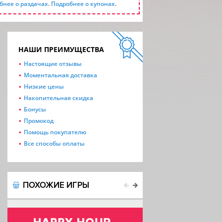
бнее о раздачах
.
Подробнее о купонах
.
НАШИ ПРЕИМУЩЕСТВА
Настоящие отзывы
Моментальная доставка
Низкие цены
Накопительная скидка
Бонусы
Промокод
Помощь покупателю
Все способы оплаты
ПОХОЖИЕ ИГРЫ