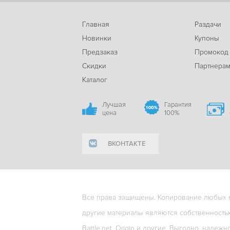
Главная
Раздачи
Новинки
Купоны
Предзаказ
Промокод
Скидки
Партнера
Каталог
Лучшая
Гарантия
цена
100%
ВКОНТАКТЕ
Все права защищены. Копирование любых ма
другие материалы являются собственность
Battle.net, Origin и другие. Выгодно, надежн