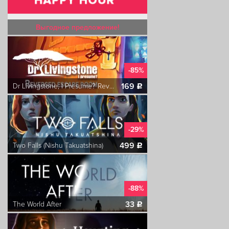
Выгодное предложение!
-85%
169
Dr Livingstone, I Presume? Reversed Escape Room
c
-29%
499
Two Falls (Nishu Takuatshina)
c
-88%
33
The World After
c