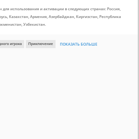
н для использования и активации в следующих странах: Россия,
усь, Казахстан, Армения, Азербайджан, Киргизстан, Республика
ркменистан, Узбекистан.
дного игрока
Приключение
ПОКАЗАТЬ БОЛЬШЕ
Атмосферная
3D
Исследования
Ретро
Тайна
циональная
Олдскул
Детектив
Линейная
ия
Steam Cloud