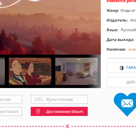
Имеются реги
Жанр:
Инди и
Издатель:
An
Язык:
Русский
Дата выхода:
Наличие:
оче
ГАР
ДЛЯ
ратив
Мультиплеер
чки Steam
Достижения Steam