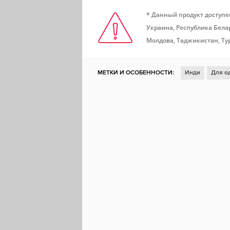
* Данный продукт доступе
Украина, Республика Белар
Молдова, Таджикистан, Ту
МЕТКИ И ОСОБЕННОСТИ:
Инди
Для о
Глубокий сюжет
2D
От первого лица
Стилизация
Кинематографичная
Эмо
Интерактивная литература
Расследован