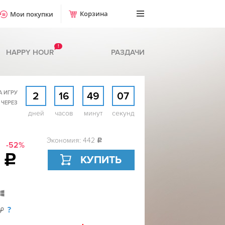
Корзина
Мои покупки
!
HAPPY HOUR
РАЗДАЧИ
А ИГРУ
2
16
49
06
 ЧЕРЕЗ
дней
часов
минут
секунд
Экономия: 442
c
-52%
8
c
КУПИТЬ
?