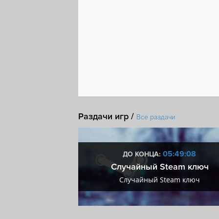
Раздачи игр /
Все раздачи
2:49:07
05:49:07
ДО КОНЦА:
мум + VIP
Случайный Steam ключ
мум + VIP
Случайный Steam ключ