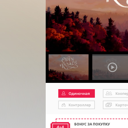
Одиночная
Коопе
Контроллер
Карто
БОНУС ЗА ПОКУПКУ
4+4