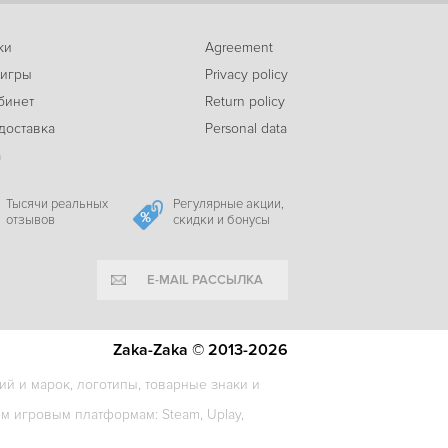
ки
Agreement
-18%
 игры
Privacy policy
419
Conway: Disappearance at Dahlia View
c
бинет
Return policy
доставка
Personal data
а
-31%
565
Kill The Shadow
c
Тысячи реальных
Регулярные акции,
отзывов
скидки и бонусы
E-MAIL РАССЫЛКА
-13%
207
Golden Idol Mysteries: The Lemurian Vampire
c
Zaka-Zaka © 2013-2026
й и марок, логотипы, товарные знаки и
-30%
 игровым платформам: Steam, Uplay,
275
The Hungry Fly
c