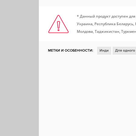
* Данный продукт доступен для
Украина, Республика Беларусь,
Молдова, Таджикистан, Туркмен
МЕТКИ И ОСОБЕННОСТИ:
Инди
Для одного
Глубокий сюжет
Отличный саундтрек
Науч
Протагонистка
Тайна
Стилизация
Эмоци
Повествование
ЛГБТК+
Steam Cloud