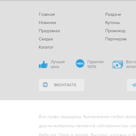
Главная
Раздачи
Новинки
Купоны
Предзаказ
Промокод
Скидки
Партнерам
Каталог
Лучшая
Гарантия
Все 
цена
100%
опла
ВКОНТАКТЕ
Все права защищены. Копирование любых матери
другие материалы являются собственностью соо
Battle.net, Origin и другие. Выгодно, надежно и б