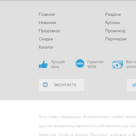
Главная
Раздачи
Новинки
Купоны
Предзаказ
Промокод
Скидки
Партнерам
Каталог
Лучшая
Гарантия
Все 
цена
100%
опла
ВКОНТАКТЕ
Все права защищены. Копирование любых матери
другие материалы являются собственностью соо
Battle.net, Origin и другие. Выгодно, надежно и б